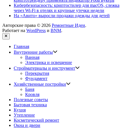
криптотрейдеру применять индикатор Роба Букера
Кибербезопасность: криптостилер для macOS, слежка
через Wi-Fi в отелях и крупные утечки недели
На «Авито» выросли продажи одежды для детей
Авторские права © 2026
Ремонтные Идеи
.
Работает на
WordPress
и
BNM
.
Закрыть
Главная
Показать
Внутренние работы
подменю
Ванная
Электрика и освещение
Показать
Стройматериалы и инструмент
подменю
Перекрытия
Фундамент
Показать
Хозяйственные постройки
подменю
Баня
Кровля
Полезные советы
Бытовая техника
Кухня
Утепление
Косметический ремонт
Окна и двери