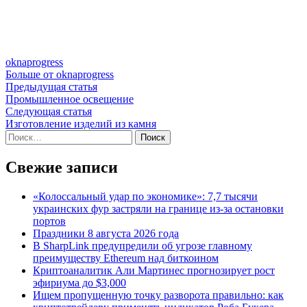
oknaprogress
Больше от oknaprogress
Навигация
Предыдущая
Предыдущая статья
статья:
Промышленное освещение
по
Следующая
Следующая статья
записям
статья:
Изготовление изделий из камня
Найти:
Свежие записи
«Колоссальный удар по экономике»: 7,7 тысячи
украинских фур застряли на границе из-за остановки
портов
Праздники 8 августа 2026 года
В SharpLink предупредили об угрозе главному
преимуществу Ethereum над биткоином
Криптоаналитик Али Мартинес прогнозирует рост
эфириума до $3,000
Ищем пропущенную точку разворота правильно: как