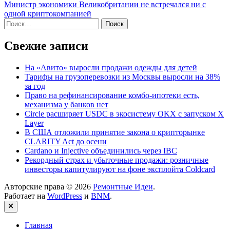
записям
статья:
Министр экономики Великобритании не встречался ни с
одной криптокомпанией
Найти:
Свежие записи
На «Авито» выросли продажи одежды для детей
Тарифы на грузоперевозки из Москвы выросли на 38%
за год
Право на рефинансирование комбо-ипотеки есть,
механизма у банков нет
Circle расширяет USDC в экосистему OKX с запуском X
Layer
В США отложили принятие закона о крипторынке
CLARITY Act до осени
Cardano и Injective объединились через IBC
Рекордный страх и убыточные продажи: розничные
инвесторы капитулируют на фоне эксплойта Coldcard
Авторские права © 2026
Ремонтные Идеи
.
Работает на
WordPress
и
BNM
.
Закрыть
Главная