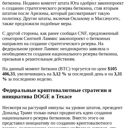
биткоина. Недавно комитет штата Юта одобрил законопроект
о создании стратегического резерва биткоина, став вторым
штатом после Аризоны, который рассматривает такую
политику. Другие штаты, включая Оклахому и Массачусетс,
также предложили подобные меры.
С другой стороны, как ранее сообщал CNF, предложенный
сенатором Синтией Ламмис законопроект о биткоинах
направлен на создание стратегического резерва. На
федеральном уровне Ламмис неоднократно заявляла о
необходимости создания национального резерва биткоина,
призывая к решительным действиям.
На данный момент биткоин (BTC) торгуется по цене
$105
406,33
, увеличившись на
3,12 %
за последний день и на
3,31
%
за последнюю неделю.
Федеральные криптовалютные стратегии и
инициатива DOGE в Техасе
Несмотря на растущий импульс на уровне штатов, президент
Дональд Трамп только начал продвигать идею создания
национального резерва биткоинов. Вместо этого он
представил инициативу по созданию криптовалютного