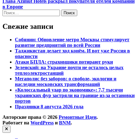
статья:
Глава Azimut Hotels раскрыл покупателя отелей компании
в Европе
Найти:
Свежие записи
Собянин: Обновление метро Москвы стимулирует
развитие предприятий по всей России
Таджикистан делает ход конём. И вот уже Россия в
опасности
Атаки БПЛА: страховщики потирают руки
Зеленский: на Украине почти не осталось целых
теплоэлектростанций
Мегаполис без заборов: о свободе, экологии и
наследии московских трансформаций
«Колоссальный удар по экономике»: 7,7 тысячи
украинских фур застряли на границе из-за остановки
портов
Праздники 8 августа 2026 года
Авторские права © 2026
Ремонтные Идеи
.
Работает на
WordPress
и
BNM
.
Закрыть