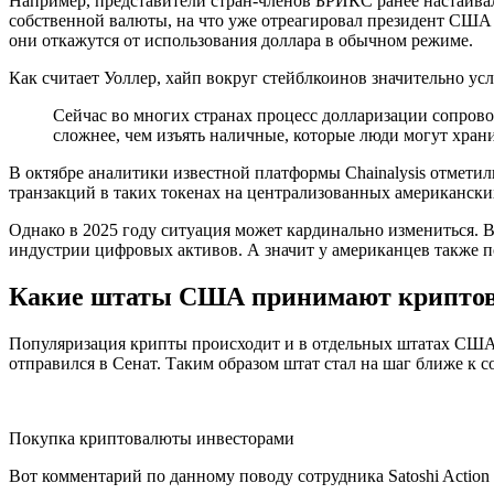
Например, представители стран-членов БРИКС ранее настаивал
собственной валюты, на что уже отреагировал президент США 
они откажутся от использования доллара в обычном режиме.
Как считает Уоллер, хайп вокруг стейблкоинов значительно у
Сейчас во многих странах процесс долларизации сопров
сложнее, чем изъять наличные, которые люди могут хранит
В октябре аналитики известной платформы Chainalysis отметил
транзакций в таких токенах на централизованных американских
Однако в 2025 году ситуация может кардинально измениться. 
индустрии цифровых активов. А значит у американцев также п
Какие штаты США принимают крипто
Популяризация крипты происходит и в отдельных штатах США. 
отправился в Сенат. Таким образом штат стал на шаг ближе к 
Покупка криптовалюты инвесторами
Вот комментарий по данному поводу сотрудника Satoshi Action