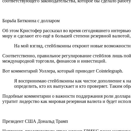
соответствующего законодательства, которое бы сделало рабо
Борьба Биткоина с долларом
Об этом Кристофер рассказал во время сегодняшнего интервью с
миру и сделают его ещё в большей степени резервной валютой
На мой взгляд, стейблкоины откроют новые возможности
Соответственно, правильное регулирование стейблов лишь пойд
международной торговли, финансов и инвестиций.
Вот комментарий Уоллера, который приводит Cointelegraph.
Я воспринимаю стейблкоины как чистое дополнение к наш
определить, кто их выпускает и кто проверяет. Таким об
Подобные комментарии о важности поддержания роли доллара з
утратит лидерство как мировая резервная валюта и будет испо
Президент США Дональд Трамп