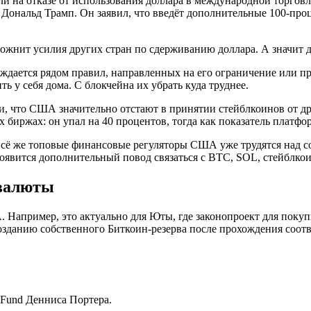
и на отказе от использования доллара в международной торговл
Дональд Трамп. Он заявил, что введёт дополнительные 100-про
сложнит усилия других стран по сдерживанию доллара. А значит
ождается рядом правил, направленных на его ограничение или п
ь у себя дома. С блокчейна их убрать куда труднее.
и, что США значительно отстают в принятии стейблкоинов от др
 биржах: он упал на 40 процентов, тогда как показатель платфо
Всё же топовые финансовые регуляторы США уже трудятся над с
оявится дополнительный повод связаться с BTC, SOL, стейблко
валюты
Например, это актуально для Юты, где законопроект для покуп
созданию собственного Биткоин-резерва после прохождения соот
 Fund Денниса Портера.