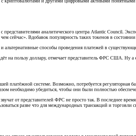
ту с криптовалютами и другими цифровыми активами понятными 
 представителями аналитического центра Atlantic Council. Эксп
, чем сейчас». Вдобавок популярность таких токенов в состоян
 и альтернативные способы проведения платежей в существующ
ёт на пользу доллару, отмечает представитель ФРС США. Ну а са
ей платёжной системе. Возможно, потребуется регуляторная база
разом необходимо убедиться, чтобы они были полностью обеспеч
вучат от представителей ФРС не просто так. В последнее время
льзоваться разве что для международных транзакций и торговли 