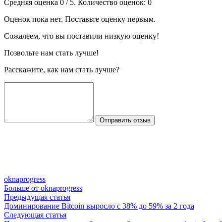
Средняя оценка
0
/ 5. Количество оценок:
0
Оценок пока нет. Поставьте оценку первым.
Сожалеем, что вы поставили низкую оценку!
Позвольте нам стать лучше!
Расскажите, как нам стать лучше?
Отправить отзыв
oknaprogress
Больше от oknaprogress
Навигация
Предыдущая
Предыдущая статья
статья:
Доминирование Bitcoin выросло с 38% до 59% за 2 года
по
Следующая
Следующая статья