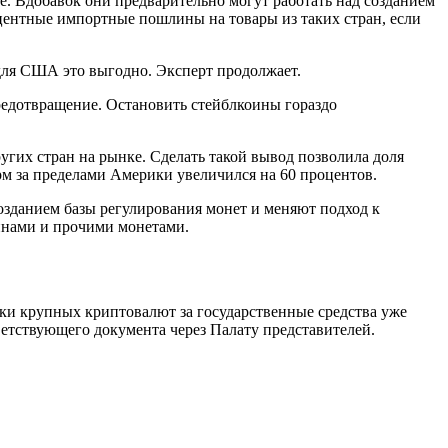
е. Вдобавок они предварительно могут работать над созданием
центные импортные пошлины на товары из таких стран, если
 для США это выгодно. Эксперт продолжает.
редотвращение. Остановить стейблкоины гораздо
угих стран на рынке. Сделать такой вывод позволила доля
рм за пределами Америки увеличился на 60 процентов.
озданием базы регулирования монет и меняют подход к
инами и прочими монетами.
ки крупных криптовалют за государственные средства уже
ветствующего документа через Палату представителей.