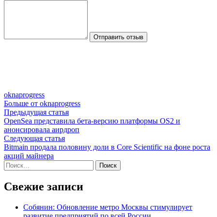
Отправить отзыв
oknaprogress
Больше от oknaprogress
Навигация
Предыдущая
Предыдущая статья
статья:
OpenSea представила бета-версию платформы OS2 и
по
анонсировала аирдроп
записям
Следующая
Следующая статья
статья:
Bitmain продала половину доли в Core Scientific на фоне роста
акций майнера
Найти:
Свежие записи
Собянин: Обновление метро Москвы стимулирует
развитие предприятий по всей России