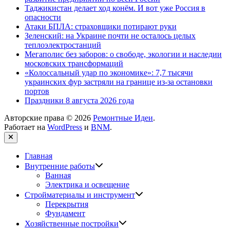
Таджикистан делает ход конём. И вот уже Россия в
опасности
Атаки БПЛА: страховщики потирают руки
Зеленский: на Украине почти не осталось целых
теплоэлектростанций
Мегаполис без заборов: о свободе, экологии и наследии
московских трансформаций
«Колоссальный удар по экономике»: 7,7 тысячи
украинских фур застряли на границе из-за остановки
портов
Праздники 8 августа 2026 года
Авторские права © 2026
Ремонтные Идеи
.
Работает на
WordPress
и
BNM
.
Закрыть
Главная
Показать
Внутренние работы
подменю
Ванная
Электрика и освещение
Показать
Стройматериалы и инструмент
подменю
Перекрытия
Фундамент
Показать
Хозяйственные постройки