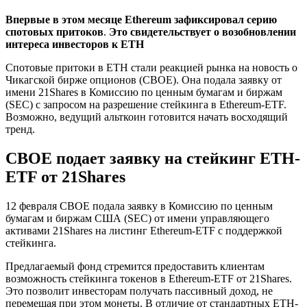
Впервые в этом месяце Ethereum зафиксировал серию
спотовых притоков
.
Это свидетельствует о возобновлении
интереса инвесторов к ETH
Спотовые притоки в ETH стали реакцией рынка на новость о
Чикагской бирже опционов (CBOE). Она подала заявку от
имени 21Shares в Комиссию по ценным бумагам и биржам
(SEC) с запросом на разрешение стейкинга в Ethereum-ETF.
Возможно, ведущий альткоин готовится начать восходящий
тренд.
CBOE подает заявку на стейкинг ETH-
ETF от 21Shares
12 февраля CBOE подала заявку в Комиссию по ценным
бумагам и биржам США (SEC) от имени управляющего
активами 21Shares на листинг Ethereum-ETF с поддержкой
стейкинга.
Предлагаемый фонд стремится предоставить клиентам
возможность стейкинга токенов в Ethereum-ETF от 21Shares.
Это позволит инвесторам получать пассивный доход, не
перемещая при этом монеты. В отличие от стандартных ETH-