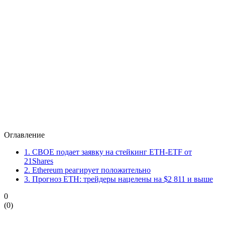
Оглавление
1.
CBOE подает заявку на стейкинг ETH-ETF от
21Shares
2.
Ethereum реагирует положительно
3.
Прогноз ETH: трейдеры нацелены на $2 811 и выше
0
(
0
)