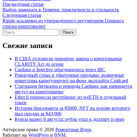
Навигация
Предыдущая
Предыдущая статья
статья:
Выбор ламината в Тюмени: практичность и стильность
по
Следующая
Следующая статья
записям
статья:
Ripple исключен из утвержденного регулятором Гонконга
списка криптовалют
Найти:
Свежие записи
В США отложили принятие закона о крипторынке
CLARITY Act до осени
Cardano и Injective объединились через IBC
Рекордный страх и убыточные продажи: розничные
инвесторы капитулируют на фоне эксплойта Coldcard
Стагнация биткоина и рекорды Cardano: как начинается
август на крипторынке
Ether.fi перенесла рестейкинг из weETH в отдельный
токен
История бриллианта за $5000, NFT на основе которого
был продан за $43,000
Курсы валют 8 августа: рубль упал к доллару и евро
Авторские права © 2026
Ремонтные Идеи
.
Работает на
WordPress
и
BNM
.