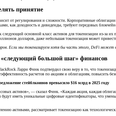
делять принятие
висит от регулирования и сложности. Корпоративные облигации 
ками, как доходность и дивиденды, требуют передовых блокчейн
 следующий основной класс активов для токенизации из-за их 
иллионов долларов, даже небольшая токенизация может привести
аров. Если мы токенизируем хотя бы часть этого, DeFi может 
о «следующий большой шаг» финансов
lackRock Ларри Финк подтвердил свою веру в то, что токениза
еэффективность расчетов по акциям и облигациям, повысить бе
редложение стейблкоинов превысило $16 млрд в 2025 году
овых активов», — сказал Финк. «Каждая акция, каждая облигац
оры будут иметь уникальные цифровые идентификаторы, что уме
нию активами, рассматривает токенизацию как технологически