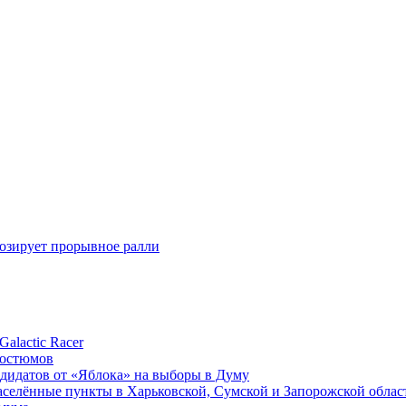
нозирует прорывное ралли
alactic Racer
костюмов
ндидатов от «Яблока» на выборы в Думу
аселённые пункты в Харьковской, Сумской и Запорожской облас