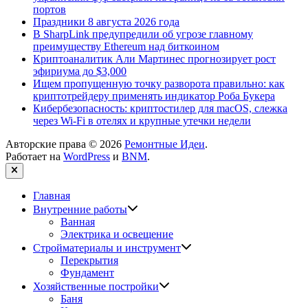
портов
Праздники 8 августа 2026 года
В SharpLink предупредили об угрозе главному
преимуществу Ethereum над биткоином
Криптоаналитик Али Мартинес прогнозирует рост
эфириума до $3,000
Ищем пропущенную точку разворота правильно: как
криптотрейдеру применять индикатор Роба Букера
Кибербезопасность: криптостилер для macOS, слежка
через Wi-Fi в отелях и крупные утечки недели
Авторские права © 2026
Ремонтные Идеи
.
Работает на
WordPress
и
BNM
.
Закрыть
Главная
Показать
Внутренние работы
подменю
Ванная
Электрика и освещение
Показать
Стройматериалы и инструмент
подменю
Перекрытия
Фундамент
Показать
Хозяйственные постройки
подменю
Баня