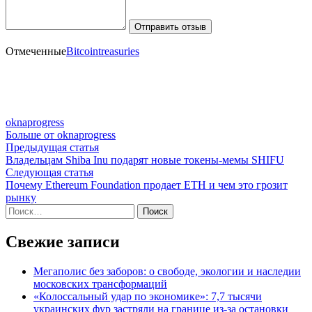
Отправить отзыв
Отмеченные
Bitcointreasuries
oknaprogress
Больше от oknaprogress
Навигация
Предыдущая
Предыдущая статья
статья:
Владельцам Shiba Inu подарят новые токены-мемы SHIFU
по
Следующая
Следующая статья
записям
статья:
Почему Ethereum Foundation продает ETH и чем это грозит
рынку
Найти:
Свежие записи
Мегаполис без заборов: о свободе, экологии и наследии
московских трансформаций
«Колоссальный удар по экономике»: 7,7 тысячи
украинских фур застряли на границе из-за остановки