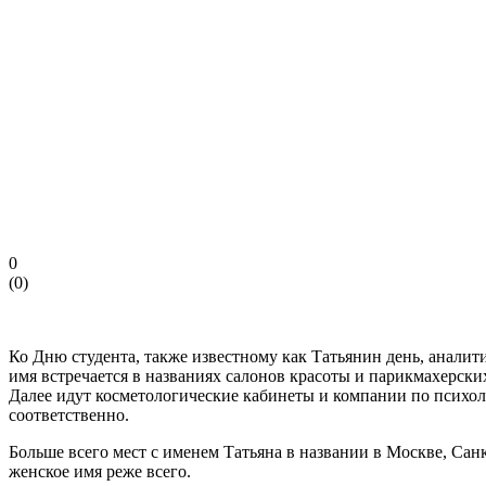
0
(
0
)
Ко Дню студента, также известному как Татьянин день, аналит
имя встречается в названиях салонов красоты и парикмахерских
Далее идут косметологические кабинеты и компании по психол
соответственно.
Больше всего мест с именем Татьяна в названии в Москве, Сан
женское имя реже всего.