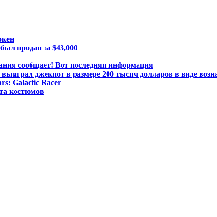
окен
был продан за $43,000
ания сообщает! Вот последняя информация
 выиграл джекпот в размере 200 тысяч долларов в виде возн
s: Galactic Racer
ета костюмов