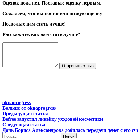
Оценок пока нет. Поставьте оценку первым.
Сожалеем, что вы поставили низкую оценку!
Позвольте нам стать лучше!
Расскажите, как нам стать лучше?
Отправить отзыв
oknaprogress
Больше от oknaprogress
Навигация
Предыдущая
Предыдущая статья
статья:
Befree запустил линейку уходовой косметики
по
Следующая
Следующая статья
записям
статья:
Дочь Бориса Александрова добилась передачи денег с его с
Найти: