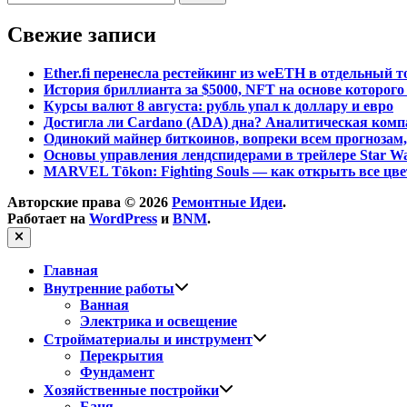
Свежие записи
Ether.fi перенесла рестейкинг из weETH в отдельный т
История бриллианта за $5000, NFT на основе которого 
Курсы валют 8 августа: рубль упал к доллару и евро
Достигла ли Cardano (ADA) дна? Аналитическая комп
Одинокий майнер биткоинов, вопреки всем прогнозам,
Основы управления лендспидерами в трейлере Star War
MARVEL Tōkon: Fighting Souls — как открыть все цв
Авторские права © 2026
Ремонтные Идеи
.
Работает на
WordPress
и
BNM
.
Закрыть
Главная
Показать
Внутренние работы
подменю
Ванная
Электрика и освещение
Показать
Стройматериалы и инструмент
подменю
Перекрытия
Фундамент
Показать
Хозяйственные постройки
подменю
Баня