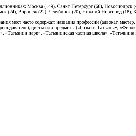
лионниках: Москва (149), Санкт-Петербург (68), Новосибирск (4
Омск (24), Воронеж (22), Челябинск (20), Нижний Новгород (18), Ка
ния мест часто содержат: названия профессий (адвокат, мастер, 
, преподаватель); цветы или предметы («Розы от Татьяны», «Фиал
», «Татьянин парк», «Татьянинская частная школа», «Татьянина