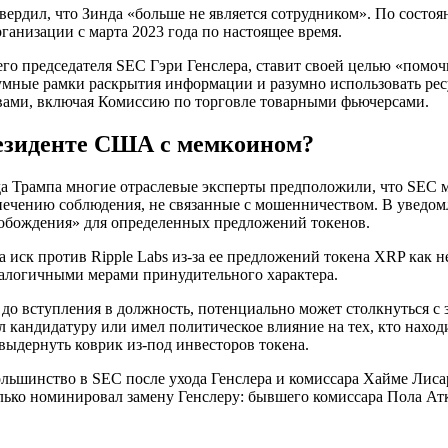
дил, что Зинда «больше не является сотрудником». По состоянию
рганизации с марта 2023 года по настоящее время.
шего председателя SEC Гэри Генслера, ставит своей целью «пом
зумные рамки раскрытия информации и разумно использовать рес
твами, включая Комиссию по торговле товарными фьючерсами.
езиденте США с мемкоином?
а Трампа многие отраслевые эксперты предположили, что SEC 
печению соблюдения, не связанные с мошенничеством. В уведомл
вобождения» для определенных предложений токенов.
иск против Ripple Labs из-за ее предложений токена XRP как 
аналогичными мерами принудительного характера.
до вступления в должность, потенциально может столкнуться с з
 кандидатуру или имел политическое влияние на тех, кто находи
выдернуть коврик из-под инвесторов токена.
ольшинство в SEC после ухода Генслера и комиссара Хайме Лиса
лько номинировал замену Генслеру: бывшего комиссара Пола Ат