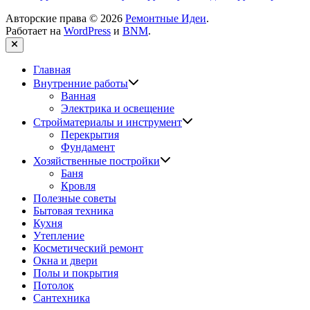
Авторские права © 2026
Ремонтные Идеи
.
Работает на
WordPress
и
BNM
.
Закрыть
Главная
Показать
Внутренние работы
подменю
Ванная
Электрика и освещение
Показать
Стройматериалы и инструмент
подменю
Перекрытия
Фундамент
Показать
Хозяйственные постройки
подменю
Баня
Кровля
Полезные советы
Бытовая техника
Кухня
Утепление
Косметический ремонт
Окна и двери
Полы и покрытия
Потолок
Сантехника