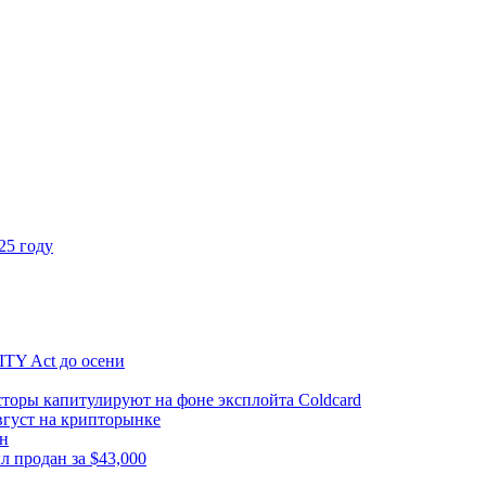
25 году
TY Act до осени
торы капитулируют на фоне эксплойта Coldcard
вгуст на крипторынке
ен
л продан за $43,000