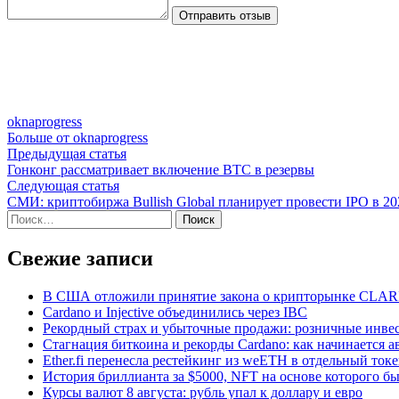
Отправить отзыв
oknaprogress
Больше от oknaprogress
Навигация
Предыдущая
Предыдущая статья
статья:
Гонконг рассматривает включение BTC в резервы
по
Следующая
Следующая статья
записям
статья:
СМИ: криптобиржа Bullish Global планирует провести IPO в 20
Найти:
Свежие записи
В США отложили принятие закона о крипторынке CLARI
Cardano и Injective объединились через IBC
Рекордный страх и убыточные продажи: розничные инвес
Стагнация биткоина и рекорды Cardano: как начинается а
Ether.fi перенесла рестейкинг из weETH в отдельный ток
История бриллианта за $5000, NFT на основе которого бы
Курсы валют 8 августа: рубль упал к доллару и евро