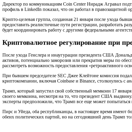
Директор по коммуникациям Coin Center Нирадж Агравал подтвер
профиль в LinkedIn показал, что он работал в правозащитной о
Крипто-целевая группа, созданная 21 января после ухода быв
предоставить реалистичные пути регистрации, разработать ра
будет координировать работу с другими федеральными агентс
Криптовалютное регулирование при пр
После ухода Генслера и инаугурации президента США Дональд
активов, потенциально заморозив или прекратив меры по обес
рассмотреть возможность предоставления «ретроактивного ос
При бывшем председателе SEC Джее Клейтоне комиссия подала 
криптокомпании, включая Coinbase и Binance, столкнулись с 
Трамп, который запустил свой собственный мемкоин 17 января 
своего мемкоина, несмотря на то, что президент США выдвинул
эксперты предположили, что Трамп все еще может попытаться 
Пирс и Уйеда, оба республиканцы, в настоящее время имеют б
обеих политических партий, но на сегодняшний день Трамп то