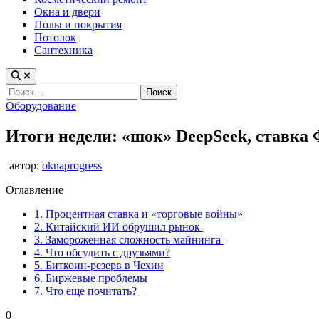
Окна и двери
Полы и покрытия
Потолок
Сантехника
Найти:
Опубликовано
Оборудование
в
Итоги недели: «шок» DeepSeek, ставк
автор:
oknaprogress
Оглавление
1.
Процентная ставка и «торговые войны»
2.
Китайский ИИ обрушил рынок
3.
Замороженная сложность майнинга
4.
Что обсудить с друзьями?
5.
Биткоин-резерв в Чехии
6.
Биржевые проблемы
7.
Что еще почитать?
0