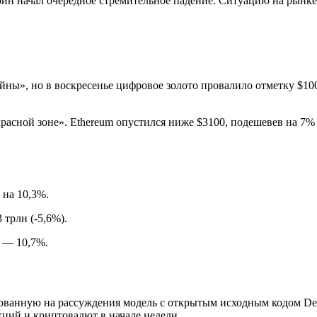
оин начал очередное стремительное падение. Ситуацию на рынк
йны», но в воскресенье цифровое золото провалило отметку $1
красной зоне». Ethereum опустился ниже $3100, подешевев на 7%
 на 10,3%.
трлн (-5,6%).
 — 10,7%.
рованную на рассуждения модель с открытым исходным кодом D
кций и криптовалют в начале недели.