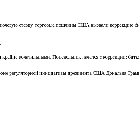
ключевую ставку, торговые пошлины США вызвали коррекцию би
»
райне волатильными. Понедельник начался с коррекции: биткоин
фоне регуляторной инициативы президента США Дональда Трамп