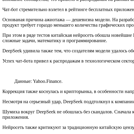
Чат-бот стремительно взлетел в рейтинге бесплатных приложе
Основаная причина ажиотажа — дешевизна модели. На разработ
продукт требует гораздо меньшего количества графических пр
При этом в ряде тестов китайская нейросеть обошла новейшие 
сложные задачи, математику и программирование.
DeepSeek удивила также тем, что создателям модели удалось 
Успех чат-бота привел к распродажам в технологическом секто
Данные: Yahoo.Finance.
Коррекция также коснулась и крипторынка, в особенности нап
Несмотря на серьезный удар, DeepSeek поддтолкнул к компании
Шумиха вокруг DeepSeek не обошлась без скандалов. Сначала 
приложения.
Нейросеть также критикуют за традиционную китайскую цензу