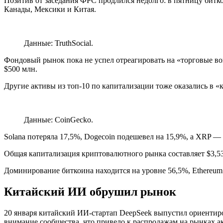
Позитив от заседания ФРС продлился недолго: в пятницу битк
Канады, Мексики и Китая.
Данные: TruthSocial.
Фондовый рынок пока не успел отреагировать на «торговые во
$500 млн.
Другие активы из топ-10 по капитализации тоже оказались в «
Данные: CoinGecko.
Solana потеряла 17,5%, Dogecoin подешевел на 15,9%, а XRP —
Общая капитализация криптовалютного рынка составляет $3,53 
Доминирование биткоина находится на уровне 56,5%, Ethereum
Китайский ИИ обрушил рынок
20 января китайский ИИ-стартап DeepSeek выпустил ориенти
внимание сообщества, что привело к распродажам на рынках а