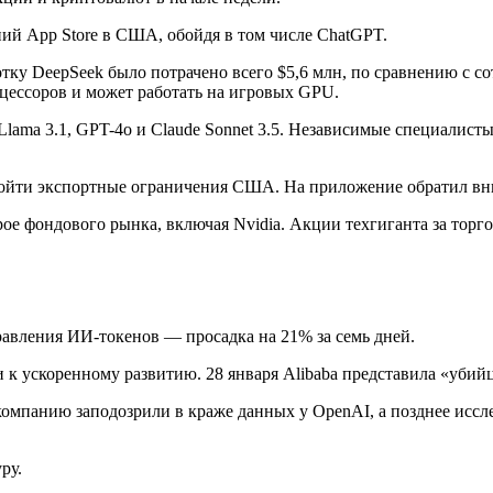
ний App Store в США, обойдя в том числе ChatGPT.
ку DeepSeek было потрачено всего $5,6 млн, по сравнению с с
оцессоров и может работать на игровых GPU.
Llama 3.1, GPT-4o и Claude Sonnet 3.5. Независимые специалист
обойти экспортные ограничения США. На приложение обратил вн
рое фондового рынка, включая Nvidia. Акции техгиганта за тор
равления ИИ-токенов — просадка на 21% за семь дней.
 к ускоренному развитию. 28 января Alibaba представила «убий
компанию заподозрили в краже данных у OpenAI, а позднее иссл
ру.