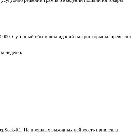
е усугубило решение Трампа о введении пошлин на товары
00 000. Суточный объем ликвидаций на крипторынке превысил
 за неделю.
eepSeek-R1. На прошлых выходных нейросеть привлекла