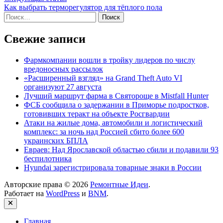
записям
статья:
Как выбрать терморегулятор для тёплого пола
Найти:
Свежие записи
Фармкомпании вошли в тройку лидеров по числу
вредоносных рассылок
«Расширенный взгляд» на Grand Theft Auto VI
организуют 27 августа
Лучший маршрут фарма в Святороще в Mistfall Hunter
ФСБ сообщила о задержании в Приморье подростков,
готовивших теракт на объекте Росгвардии
Атаки на жилые дома, автомобили и логистический
комплекс: за ночь над Россией сбито более 600
украинских БПЛА
Евраев: Над Ярославской областью сбили и подавили 93
беспилотника
Hyundai зарегистрировала товарные знаки в России
Авторские права © 2026
Ремонтные Идеи
.
Работает на
WordPress
и
BNM
.
Закрыть
Главная