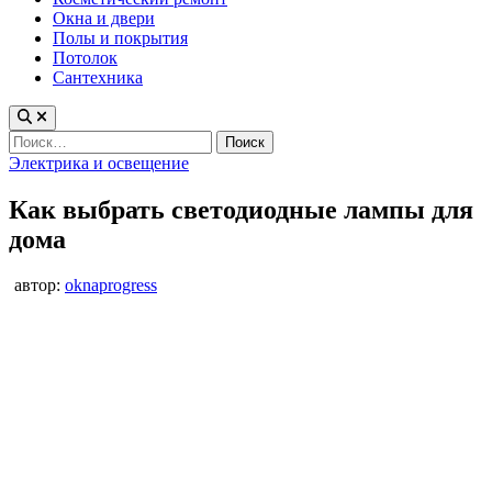
Окна и двери
Полы и покрытия
Потолок
Сантехника
Найти:
Опубликовано
Электрика и освещение
в
Как выбрать светодиодные лампы для
дома
автор:
oknaprogress