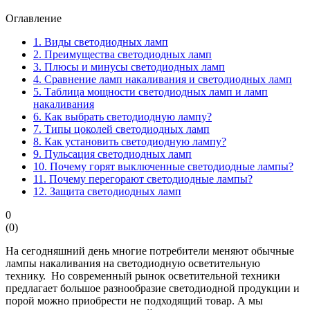
Оглавление
1.
Виды светодиодных ламп
2.
Преимущества светодиодных ламп
3.
Плюсы и минусы светодиодных ламп
4.
Сравнение ламп накаливания и светодиодных ламп
5.
Таблица мощности светодиодных ламп и ламп
накаливания
6.
Как выбрать светодиодную лампу?
7.
Типы цоколей светодиодных ламп
8.
Как установить светодиодную лампу?
9.
Пульсация светодиодных ламп
10.
Почему горят выключенные светодиодные лампы?
11.
Почему перегорают светодиодные лампы?
12.
Защита светодиодных ламп
0
(
0
)
На сегодняшний день многие потребители меняют обычные
лампы накаливания на светодиодную осветительную
технику. Но современный рынок осветительной техники
предлагает большое разнообразие светодиодной продукции и
порой можно приобрести не подходящий товар. А мы