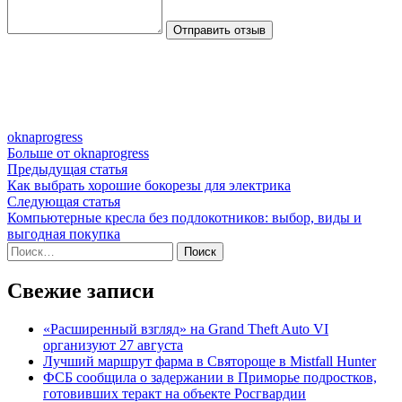
Отправить отзыв
oknaprogress
Больше от oknaprogress
Навигация
Предыдущая
Предыдущая статья
статья:
Как выбрать хорошие бокорезы для электрика
по
Следующая
Следующая статья
записям
статья:
Компьютерные кресла без подлокотников: выбор, виды и
выгодная покупка
Найти:
Свежие записи
«Расширенный взгляд» на Grand Theft Auto VI
организуют 27 августа
Лучший маршрут фарма в Святороще в Mistfall Hunter
ФСБ сообщила о задержании в Приморье подростков,
готовивших теракт на объекте Росгвардии