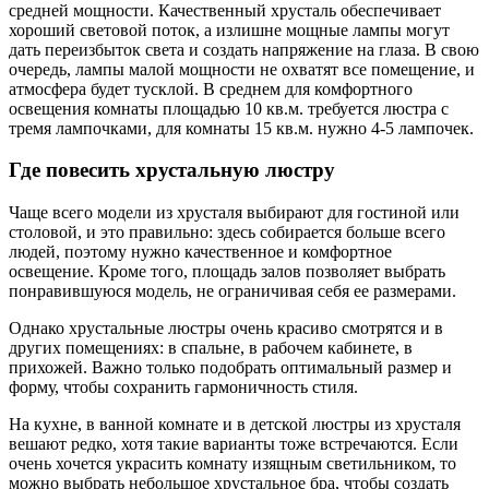
средней мощности. Качественный хрусталь обеспечивает
хороший световой поток, а излишне мощные лампы могут
дать переизбыток света и создать напряжение на глаза. В свою
очередь, лампы малой мощности не охватят все помещение, и
атмосфера будет тусклой. В среднем для комфортного
освещения комнаты площадью 10 кв.м. требуется люстра с
тремя лампочками, для комнаты 15 кв.м. нужно 4-5 лампочек.
Где повесить хрустальную люстру
Чаще всего модели из хрусталя выбирают для гостиной или
столовой, и это правильно: здесь собирается больше всего
людей, поэтому нужно качественное и комфортное
освещение. Кроме того, площадь залов позволяет выбрать
понравившуюся модель, не ограничивая себя ее размерами.
Однако хрустальные люстры очень красиво смотрятся и в
других помещениях: в спальне, в рабочем кабинете, в
прихожей. Важно только подобрать оптимальный размер и
форму, чтобы сохранить гармоничность стиля.
На кухне, в ванной комнате и в детской люстры из хрусталя
вешают редко, хотя такие варианты тоже встречаются. Если
очень хочется украсить комнату изящным светильником, то
можно выбрать небольшое хрустальное бра, чтобы создать