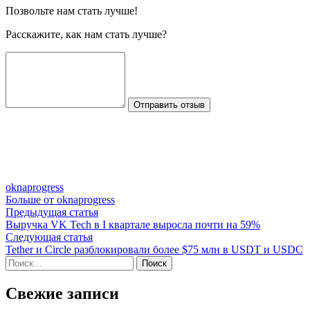
Позвольте нам стать лучше!
Расскажите, как нам стать лучше?
Отправить отзыв
oknaprogress
Больше от oknaprogress
Навигация
Предыдущая
Предыдущая статья
статья:
Выручка VK Tech в I квартале выросла почти на 59%
по
Следующая
Следующая статья
записям
статья:
Tether и Circle разблокировали более $75 млн в USDT и USDC
Найти:
Свежие записи