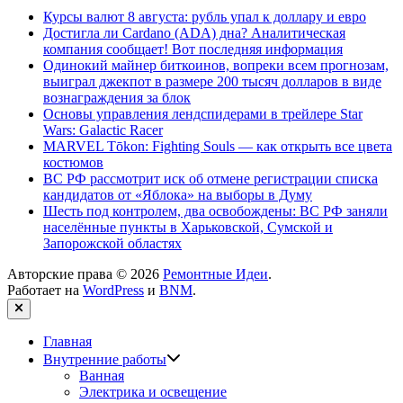
Курсы валют 8 августа: рубль упал к доллару и евро
Достигла ли Cardano (ADA) дна? Аналитическая
компания сообщает! Вот последняя информация
Одинокий майнер биткоинов, вопреки всем прогнозам,
выиграл джекпот в размере 200 тысяч долларов в виде
вознаграждения за блок
Основы управления лендспидерами в трейлере Star
Wars: Galactic Racer
MARVEL Tōkon: Fighting Souls — как открыть все цвета
костюмов
ВС РФ рассмотрит иск об отмене регистрации списка
кандидатов от «Яблока» на выборы в Думу
Шесть под контролем, два освобождены: ВС РФ заняли
населённые пункты в Харьковской, Сумской и
Запорожской областях
Авторские права © 2026
Ремонтные Идеи
.
Работает на
WordPress
и
BNM
.
Закрыть
Главная
Показать
Внутренние работы
подменю
Ванная
Электрика и освещение