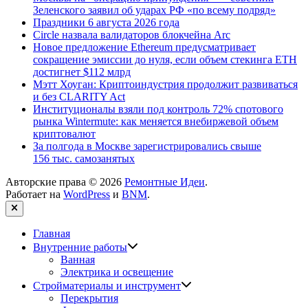
Зеленского заявил об ударах РФ «по всему подряд»
Праздники 6 августа 2026 года
Circle назвала валидаторов блокчейна Arc
Новое предложение Ethereum предусматривает
сокращение эмиссии до нуля, если объем стекинга ETH
достигнет $112 млрд
Мэтт Хоуган: Криптоиндустрия продолжит развиваться
и без CLARITY Act
Институционалы взяли под контроль 72% спотового
рынка Wintermute: как меняется внебиржевой объем
криптовалют
За полгода в Москве зарегистрировались свыше
156 тыс. самозанятых
Авторские права © 2026
Ремонтные Идеи
.
Работает на
WordPress
и
BNM
.
Закрыть
Главная
Показать
Внутренние работы
подменю
Ванная
Электрика и освещение
Показать
Стройматериалы и инструмент
подменю
Перекрытия