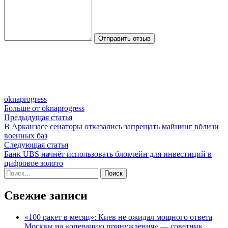
Отправить отзыв
oknaprogress
Больше от oknaprogress
Навигация
Предыдущая
Предыдущая статья
статья:
В Арканзасе сенаторы отказались запрещать майнинг вблизи
по
военных баз
записям
Следующая
Следующая статья
статья:
Банк UBS начнёт использовать блокчейн для инвестиций в
цифровое золото
Найти:
Свежие записи
«100 ракет в месяц»: Киев не ожидал мощного ответа
Москвы на «операцию принуждения» — советник