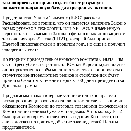
законопроект, который создаст более разумную
нормативно-правовую базу для цифровых активов.
Представитель Уильям Тиммонс (R-SC) рассказал
Расшифровать во вторник, что он пытается включить Закон о
новых рубежах в технологии, или NFT Act, в измененную
версию так называемого Закона о финансовых инновациях и
технологиях для 21 века (FIT21), который был принят
Палатой представителей в прошлом году, но еще не получил
одобрения Сената.
Во вторник председатель банковского комитета Сената Тим
Скотт (республиканец от штата Южная Каролина)заявил,что
он непреклонен в своём мнении о том, что законопроекты о
структуре криптовалютных рынков и стейблкоинах будут
приняты Сенатом в течение первых 100 дней президентства
Дональда Трампа.
Предлагаемый закон впервые установит чёткие правила
регулирования цифровых активов, в том числе разграничив
обязанности Комиссии по торговле товарными фьючерсами и
Комиссии по ценным бумагам и биржам. А поскольку FIT21
был принят во время последнего заседания Конгресса, он
снова должен получить одобрение законодателей Палаты
представителей.