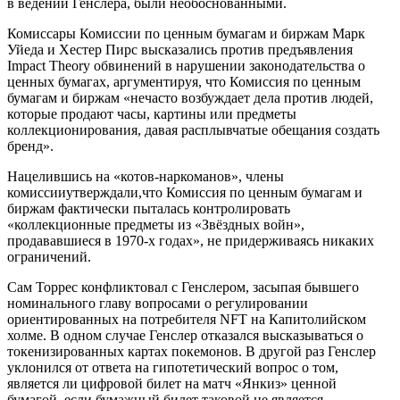
в ведении Генслера, были необоснованными.
Комиссары Комиссии по ценным бумагам и биржам Марк
Уйеда и Хестер Пирс высказались против предъявления
Impact Theory обвинений в нарушении законодательства о
ценных бумагах, аргументируя, что Комиссия по ценным
бумагам и биржам «нечасто возбуждает дела против людей,
которые продают часы, картины или предметы
коллекционирования, давая расплывчатые обещания создать
бренд».
Нацелившись на «котов-наркоманов», члены
комиссииутверждали,что Комиссия по ценным бумагам и
биржам фактически пыталась контролировать
«коллекционные предметы из «Звёздных войн»,
продававшиеся в 1970-х годах», не придерживаясь никаких
ограничений.
Сам Торрес конфликтовал с Генслером, засыпая бывшего
номинального главу вопросами о регулировании
ориентированных на потребителя NFT на Капитолийском
холме. В одном случае Генслер отказался высказываться о
токенизированных картах покемонов. В другой раз Генслер
уклонился от ответа на гипотетический вопрос о том,
является ли цифровой билет на матч «Янкиз» ценной
бумагой, если бумажный билет таковой не является.