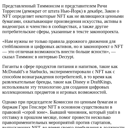
Представленный Тиммонсом и представителем Ричи
Торресом (демократ от штата Нью-Йорк) в декабре, Закон о
NFT определяет некоторые NFT как не являющиеся ценными
бумагами, охватывающие произведения искусства, активы в
видеоиграх и членство в сообществах, а также другие
потребительские сферы, указанные в тексте законопроекта.
«Нам нужны не только правила дорожного движения для
стейблкоинов и цифровых активов, но и законопроект о NFT
— это отличная возможность внести больше ясности», —
сказал Тиммонс в интервью Decrypt.
Гиганты в сфере продуктов питания и напитков, такие как
McDonald’s и Starbucks, экспериментировали с NFT как с
способом вознаграждения потребителей, в то время как
развлекательные бренды, такие как Disney и DraftKings,
использовали эту технологию для создания цифровых
коллекционных предметов и игровых возможностей.
Однако при председателе Комиссии по ценным бумагам и
биржам Гэри Генслере NFT в основном существовали в
правовой «серой зоне». Бывший чиновник, который ушёл в
отставку в прошлом месяце, помог провести несколько
правоприменительных мероприятий против стартапов,
выпускающих NFT, во время своего пребывания в должности.