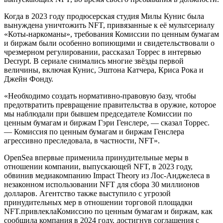
Когда в 2023 году продюсерская студия Милы Кунис была
вынуждена уничтожить NFT, привязанные к её мультсериалу
«Коты-наркоманы», требования Комиссии по ценным бумагам
и биржам были особенно вопиющими и свидетельствовали о
чрезмерном регулировании, рассказал Торрес в интервью
Decrypt. В сериале снимались многие звёзды первой
величины, включая Кунис, Эштона Катчера, Криса Рока и
Джейн Фонду.
«Необходимо создать нормативно-правовую базу, чтобы
предотвратить превращение правительства в оружие, которое
мы наблюдали при бывшем председателе Комиссии по
ценным бумагам и биржам Гэри Генслере, — сказал Торрес.
— Комиссия по ценным бумагам и биржам Генслера
агрессивно преследовала, в частности, NFT».
OpenSea впервые применила принудительные меры в
отношении компании, выпускающей NFT, в 2023 году,
обвинив медиакомпанию Impact Theory из Лос-Анджелеса в
незаконном использовании NFT для сбора 30 миллионов
долларов. Агентство также выступило с угрозой
принудительных мер в отношении торговой площадки
NFT.привлеклаКомиссию по ценным бумагам и биржам, как
сообщила компания в 2024 году, достигнув соглашения с