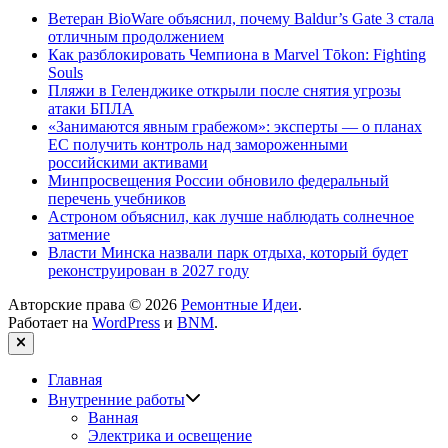
Ветеран BioWare объяснил, почему Baldur’s Gate 3 стала
отличным продолжением
Как разблокировать Чемпиона в Marvel Tōkon: Fighting
Souls
Пляжи в Геленджике открыли после снятия угрозы
атаки БПЛА
«Занимаются явным грабежом»: эксперты — о планах
ЕС получить контроль над замороженными
российскими активами
Минпросвещения России обновило федеральный
перечень учебников
Астроном объяснил, как лучше наблюдать солнечное
затмение
Власти Минска назвали парк отдыха, который будет
реконструирован в 2027 году
Авторские права © 2026
Ремонтные Идеи
.
Работает на
WordPress
и
BNM
.
Закрыть
Главная
Показать
Внутренние работы
подменю
Ванная
Электрика и освещение