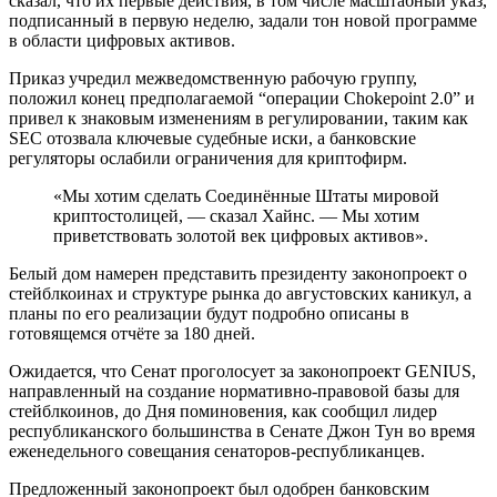
сказал, что их первые действия, в том числе масштабный указ,
подписанный в первую неделю, задали тон новой программе
в области цифровых активов.
Приказ учредил межведомственную рабочую группу,
положил конец предполагаемой “операции Chokepoint 2.0” и
привел к знаковым изменениям в регулировании, таким как
SEC отозвала ключевые судебные иски, а банковские
регуляторы ослабили ограничения для криптофирм.
«Мы хотим сделать Соединённые Штаты мировой
криптостолицей, — сказал Хайнс. — Мы хотим
приветствовать золотой век цифровых активов».
Белый дом намерен представить президенту законопроект о
стейблкоинах и структуре рынка до августовских каникул, а
планы по его реализации будут подробно описаны в
готовящемся отчёте за 180 дней.
Ожидается, что Сенат проголосует за законопроект GENIUS,
направленный на создание нормативно-правовой базы для
стейблкоинов, до Дня поминовения, как сообщил лидер
республиканского большинства в Сенате Джон Тун во время
еженедельного совещания сенаторов-республиканцев.
Предложенный законопроект был одобрен банковским