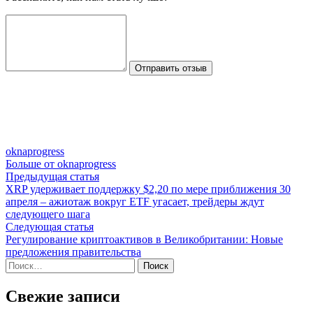
Отправить отзыв
oknaprogress
Больше от oknaprogress
Навигация
Предыдущая
Предыдущая статья
статья:
XRP удерживает поддержку $2,20 по мере приближения 30
по
апреля – ажиотаж вокруг ETF угасает, трейдеры ждут
записям
следующего шага
Следующая
Следующая статья
статья:
Регулирование криптоактивов в Великобританииː Новые
предложения правительства
Найти:
Свежие записи