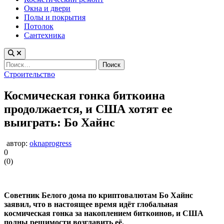
Окна и двери
Полы и покрытия
Потолок
Сантехника
Найти:
Опубликовано
Строительство
в
Космическая гонка биткоина
продолжается, и США хотят ее
выиграть: Бо Хайнс
автор:
oknaprogress
0
(
0
)
Советник Белого дома по криптовалютам Бо Хайнс
заявил, что в настоящее время идёт глобальная
космическая гонка за накоплением биткоинов, и США
полны решимости возглавить её.