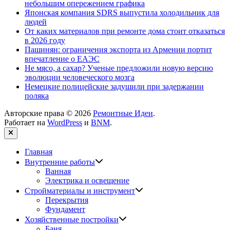
небольшим опережением графика
Японская компания SDRS выпустила холодильник для
людей
От каких материалов при ремонте дома стоит отказаться
в 2026 году
Пашинян: ограничения экспорта из Армении портит
впечатление о ЕАЭС
Не мясо, а сахар? Ученые предложили новую версию
эволюции человеческого мозга
Немецкие полицейские задушили при задержании
поляка
Авторские права © 2026
Ремонтные Идеи
.
Работает на
WordPress
и
BNM
.
Закрыть
Главная
Показать
Внутренние работы
подменю
Ванная
Электрика и освещение
Показать
Стройматериалы и инструмент
подменю
Перекрытия
Фундамент
Показать
Хозяйственные постройки
подменю
Баня