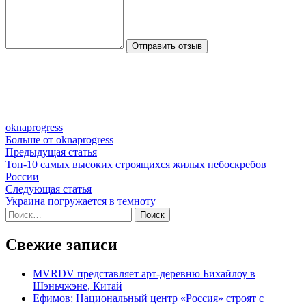
Отправить отзыв
oknaprogress
Больше от oknaprogress
Навигация
Предыдущая
Предыдущая статья
статья:
Топ-10 самых высоких строящихся жилых небоскребов
по
России
записям
Следующая
Следующая статья
статья:
Украина погружается в темноту
Найти:
Свежие записи
MVRDV представляет арт-деревню Бихайлоу в
Шэньчжэне, Китай
Ефимов: Национальный центр «Россия» строят с