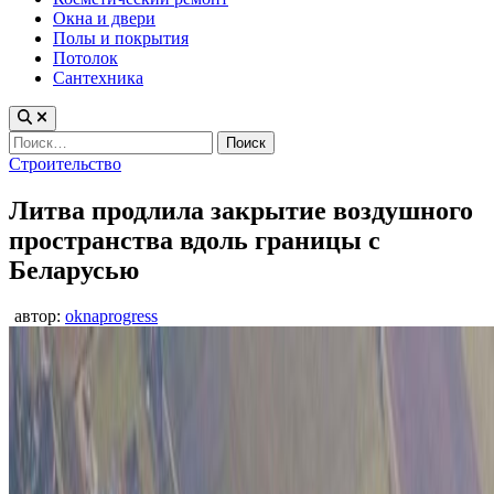
Окна и двери
Полы и покрытия
Потолок
Сантехника
Найти:
Опубликовано
Строительство
в
Литва продлила закрытие воздушного
пространства вдоль границы с
Беларусью
автор:
oknaprogress