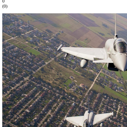
0
(
0
)