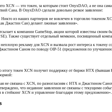
, что XCN — это токен, за которым стоит OnyxDAO, а не она сам
твий Сана. В OnyxDAO сделали довольно резкое заявление:
Никто из наших партнеров не вовлечен в торговлю токеном XC
 как Джастин Сан) делают лживые заявления».
сылает к компании GameStop, акции которой известны своим б
YSE). Также существует отдельный мемкоин, посвященный ком
 неплохую рекламу для XCN и вызвала рост интереса к токену со
 Джастином Саном по поводу OIP-51 (предложения по улучшению
 По итогу токен XCN получит поддержку от биржи HTX (бывшая Hu
формой:
 не связана с XCN, по разногласиям с HTX и Джастином Саном,
ерждено, что недавние заявления не связаны с текущими собы
ы в стейкинг XCN и управление благодаря этому предложению».
в