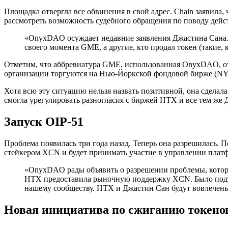
Площадка отвергла все обвинения в свой адрес. Chain заявила
рассмотреть возможность судебного обращения по поводу дейс
«OnyxDAO осуждает недавние заявления Джастина Сана. 
своего момента GME, а другие, кто продал токен (такие,
Отметим, что аббревиатура GME, использованная OnyxDAO, от
организации торгуются на Нью-Йоркской фондовой бирже (N
Хотя всю эту ситуацию нельзя назвать позитивной, она сделала
смогла урегулировать разногласия с биржей HTX и все тем же
Запуск OIP-51
Проблема появилась три года назад. Теперь она разрешилась.
стейкером XCN и будет принимать участие в управлении плат
«OnyxDAO рады объявить о разрешении проблемы, которая
HTX предоставила рыночную поддержку XCN. Было подтв
нашему сообществу. HTX и Джастин Сан будут вовлечен
Новая инициатива по сжиганию токено