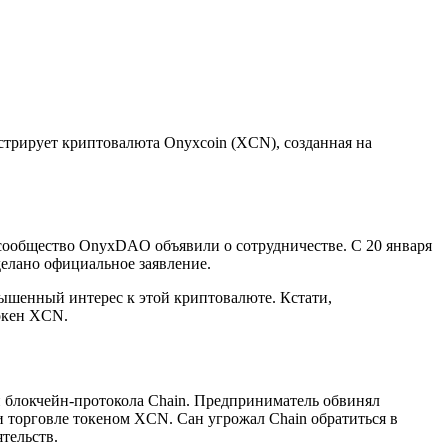
стрирует криптовалюта Onyxcoin (XCN), созданная на
сообщество OnyxDAO объявили о сотрудничестве. С 20 января
делано официальное заявление.
вышенный интерес к этой криптовалюте. Кстати,
токен XCN.
и блокчейн-протокола Chain. Предприниматель обвинял
 торговле токеном XCN. Сан угрожал Chain обратиться в
тельств.