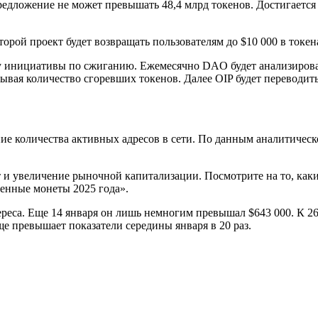
ложение не может превышать 48,4 млрд токенов. Достигается это
торой проект будет возвращать пользователям до $10 000 в токе
 инициативы по сжиганию. Ежемесячно DAO будет анализирова
ывая количество сгоревших токенов. Далее OIP будет переводи
е количества активных адресов в сети. По данным аналитическо
 и увеличение рыночной капитализации. Посмотрите на то, как
енные монеты 2025 года».
еса. Еще 14 января он лишь немногим превышал $643 000. К 26 я
ще превышает показатели середины января в 20 раз.