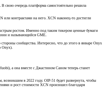
а. В свою очередь платформа самостоятельно решила
N или контрактами на него. XCN наконец-то достигли
ыстрым ростом. Именно под таким тикером ценные бумаги
пании и называющийся GME.
 стороны сообщества. Интересно, что до этого в январе Onyx
 Onyx).
obi), а она вместе с Джастином Саном теперь станет
 возникшим в 2022 году. OIP-51 будет развернута, чтобы
тиями и рост стоимости XCN произошел благодаря