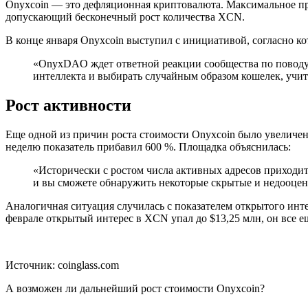
Onyxcoin — это дефляционная криптовалюта. Максимальное пред
допускающий бесконечный рост количества XCN.
В конце января Onyxcoin выступил с инициативой, согласно ко
«OnyxDAO ждет ответной реакции сообщества по поводу
интеллекта и выбирать случайным образом кошелек, учит
Рост активности
Еще одной из причин роста стоимости Onyxcoin было увеличени
неделю показатель прибавил 600 %. Площадка объяснилась:
«Исторически с ростом числа активных адресов приходит
и вы сможете обнаружить некоторые скрытые и недооцен
Аналогичная ситуация случилась с показателем открытого интер
феврале открытый интерес в XCN упал до $13,25 млн, он все е
Источник: coinglass.com
А возможен ли дальнейший рост стоимости Onyxcoin?