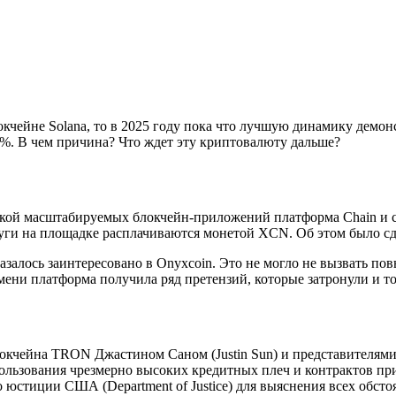
кчейне Solana, то в 2025 году пока что лучшую динамику демон
 %. В чем причина? Что ждет эту криптовалюту дальше?
откой масштабируемых блокчейн-приложений платформа Chain и 
слуги на площадке расплачиваются монетой XCN. Об этом было с
азалось заинтересовано в Onyxcoin. Это не могло не вызвать по
емени платформа получила ряд претензий, которые затронули и 
блокчейна TRON Джастином Саном (Justin Sun) и представителям
ользования чрезмерно высоких кредитных плеч и контрактов при
стиции США (Department of Justice) для выяснения всех обстоя