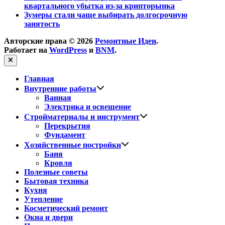
квартального убытка из-за крипторынка
Зумеры стали чаще выбирать долгосрочную
занятость
Авторские права © 2026
Ремонтные Идеи
.
Работает на
WordPress
и
BNM
.
Закрыть
Главная
Показать
Внутренние работы
подменю
Ванная
Электрика и освещение
Показать
Стройматериалы и инструмент
подменю
Перекрытия
Фундамент
Показать
Хозяйственные постройки
подменю
Баня
Кровля
Полезные советы
Бытовая техника
Кухня
Утепление
Косметический ремонт
Окна и двери