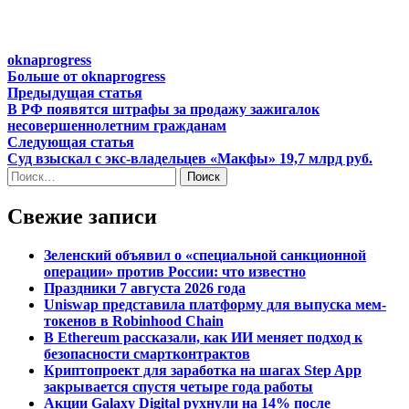
oknaprogress
Больше от oknaprogress
Навигация
Предыдущая
Предыдущая статья
статья:
В РФ появятся штрафы за продажу зажигалок
по
несовершеннолетним гражданам
записям
Следующая
Следующая статья
статья:
Суд взыскал с экс-владельцев «Макфы» 19,7 млрд руб.
Найти:
Свежие записи
Зеленский объявил о «специальной санкционной
операции» против России: что известно
Праздники 7 августа 2026 года
Uniswap представила платформу для выпуска мем-
токенов в Robinhood Chain
В Ethereum рассказали, как ИИ меняет подход к
безопасности смартконтрактов
Криптопроект для заработка на шагах Step App
закрывается спустя четыре года работы
Акции Galaxy Digital рухнули на 14% после