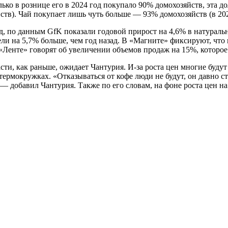
ко в рознице его в 2024 год покупало 90% домохозяйств, эта д
тв). Чай покупает лишь чуть больше — 93% домохозяйств (в 2023
год, по данным GfK показали годовой прирост на 4,6% в натурал
ли на 5,7% больше, чем год назад. В «Магните» фиксируют, что 
«Ленте» говорят об увеличении объемов продаж на 15%, которое
сти, как раньше, ожидает Чантурия. И-за роста цен многие будут
в термокружках. «Отказываться от кофе люди не будут, он давно 
 — добавил Чантурия. Также по его словам, на фоне роста цен на