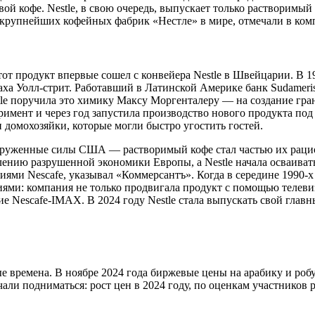
й кофе. Nestle, в свою очередь, выпускает только растворимый
з крупнейших кофейных фабрик «Нестле» в мире, отмечали в ком
тот продукт впервые сошел с конвейера Nestle в Швейцарии. В 19
краха Уолл-стрит. Работавший в Латинской Америке банк Sudamer
tle поручила это химику Максу Моргенталеру — на создание гра
еримент и через год запустила производство нового продукта по
 домохозяйки, которые могли быстро угостить гостей.
оруженные силы США — растворимый кофе стал частью их рацио
ению разрушенной экономики Европы, а Nestle начала осваиват
и Nescafe, указывал «Коммерсантъ». Когда в середине 1990-х го
и: компания не только продвигала продукт с помощью телевиз
е Nescafe-IMAX. В 2024 году Nestle стала выпускать свой глав
е времена. В ноябре 2024 года биржевые цены на арабику и роб
али подниматься: рост цен в 2024 году, по оценкам участников р