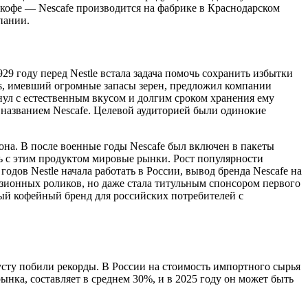
 кофе — Nescafе производится на фабрике в Краснодарском
пании.
29 году перед Nestle встала задача помочь сохранить избытки
is, имевший огромные запасы зерен, предложил компании
нул с естественным вкусом и долгим сроком хранения ему
д названием Nescafe. Целевой аудиторией были одинокие
на. В после военные годы Nescafe был включен в пакеты
ь с этим продуктом мировые рынки. Рост популярности
дов Nestle начала работать в России, вывод бренда Nescafe на
ионных роликов, но даже стала титульным спонсором первого
ный кофейный бренд для российских потребителей с
усту побили рекорды. В России на стоимость импортного сырья
ынка, составляет в среднем 30%, и в 2025 году он может быть