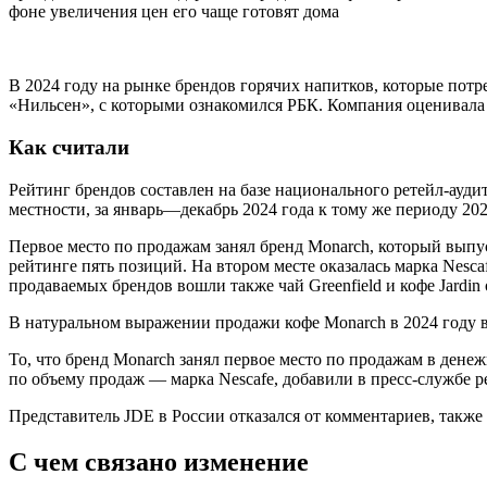
фоне увеличения цен его чаще готовят дома
В 2024 году на рынке брендов горячих напитков, которые потр
«Нильсен», с которыми ознакомился РБК. Компания оценивала
Как считали
Рейтинг брендов составлен на базе национального ретейл-ауди
местности, за январь—декабрь 2024 года к тому же периоду 20
Первое место по продажам занял бренд Monarch, который выпус
рейтинге пять позиций. На втором месте оказалась марка Nesca
продаваемых брендов вошли также чай Greenfield и кофе Jardin
В натуральном выражении продажи кофе Monarch в 2024 году выр
То, что бренд Monarch занял первое место по продажам в ден
по объему продаж — марка Nescafe, добавили в пресс-службе р
Представитель JDE в России отказался от комментариев, также 
С чем связано изменение