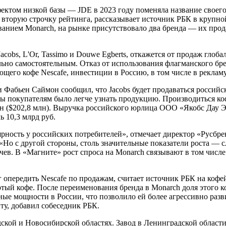
фектом низкой базы — JDE в 2023 году поменяла название своег
вторую строчку рейтинга, рассказывает источник РБК в крупной 
званием Monarch, на рынке присутствовало два бренда — их прод
Jacobs, L'Or, Tassimo и Douwe Egberts, откажется от продаж гло
льно самостоятельным. Отказ от использования флагманского бр
щего кофе Nescafe, инвестиции в Россию, в том числе в рекламу
 Фабьен Саймон сообщил, что Jacobs будет продаваться российс
бы покупателям было легче узнать продукцию. Производиться коф
лн ($202,8 млн). Выручка российского юрлица ООО «Якобс Дау Э
ь 10,3 млрд руб.
ность у российских потребителей», отмечает директор «Русбре
«Но с другой стороны, столь значительные показатели роста — с
ев. В «Магните» рост спроса на Monarch связывают в том числе а
опередить Nescafe по продажам, считает источник РБК на кофе
лотый кофе. После переименования бренда в Monarch доля этого 
е мощности в России, что позволило ей более агрессивно развив
ту, добавил собеседник РБК.
ской и Новосибирской областях. Завод в Ленинградской област