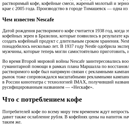
растворимый кофе, кофейные смеси, жареный молотый и зерново
крае с 2005 года. Производство в городе Тимашевск — одна и
Чем известен Nescafe
Датой рождения растворимого кофе считается 1938 год, когда э
кофейных зерен в Бразилии, которые появились в результате 
создать кофейный продукт с длительным сроком хранения. Nes
понадобилось несколько лет. В 1937 году Nestlе одобрила эксп
мужчины, которые теперь могли самостоятельно приготовить, и
Во время Второй мировой войны Nescafe заинтересовались во
гуманитарной помощи в рамках плана Маршалла по восстановл
растворимого кофе был напрямую связан с рекламными кампаниям
рынок тоже сопровождался масштабными рекламными кампаниям
в России кинотеатра с технологией IMAX, получивший названи
русифицированным названием — «Нескафе».
Что с потреблением кофе
Потребителей кофе по всему миру тем временем ждут непросты
давит также ослабление рубля. В кофейнях цены на напиток нач
таким же.