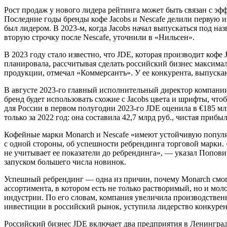
Рост продаж у нового лидера рейтинга может быть связан с эф
Последние годы бренды кофе Jacobs и Nescafe делили первую и 
был лидером. В 2023-м, когда Jacobs начал выпускаться под на
вторую строчку после Nescafe, уточнили в «Нильсен».
В 2023 году стало известно, что JDE, которая производит кофе 
планировала, рассчитывая сделать российский бизнес максима
продукции, отмечал «Коммерсантъ». У ее конкурента, выпускаю
В августе 2023-го главный исполнительный директор компании
бренд будет использовать схожие с Jacobs цвета и шрифты, что
для России в первом полугодии 2023-го JDE оценила в €185 м
только за 2022 год: она составила 42,7 млрд руб., чистая прибыл
Кофейные марки Monarch и Nescafe «имеют устойчивую популяр
с одной стороны, об успешности ребрендинга торговой марки. 
не учитывает ее показатели до ребрендинга», — указал Попович
запуском большего числа новинок.
Успешный ребрендинг — одна из причин, почему Monarch смог 
ассортимента, в котором есть не только растворимый, но и мо
индустрии. По его словам, компания увеличила производственны
инвестиции в российский рынок, уступила лидерство конкурен
Российский бизнес JDE включает два предприятия в Ленинград