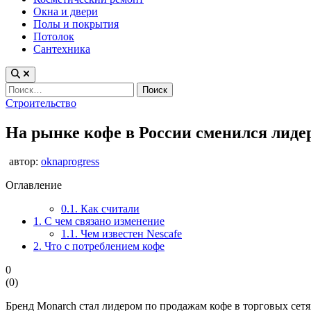
Окна и двери
Полы и покрытия
Потолок
Сантехника
Найти:
Опубликовано
Строительство
в
На рынке кофе в России сменился лиде
автор:
oknaprogress
Оглавление
0.1.
Как считали
1.
С чем связано изменение
1.1.
Чем известен Nescafe
2.
Что с потреблением кофе
0
(
0
)
Бренд Monarch стал лидером по продажам кофе в торговых сетя