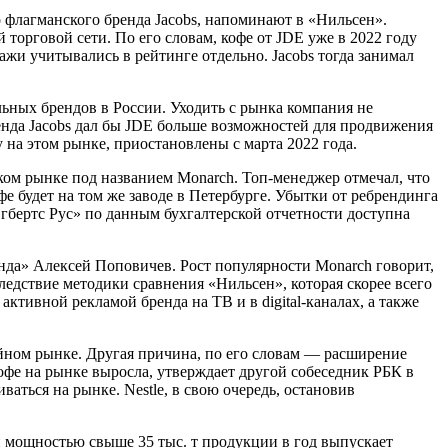
о флагманского бренда Jacobs, напоминают в «Нильсен».
торговой сети. По его словам, кофе от JDE уже в 2022 году
ажи учитывались в рейтинге отдельно. Jacobs тогда занимал
бальных брендов в России. Уходить с рынка компания не
енда Jacobs дал бы JDE больше возможностей для продвижения
 на этом рынке, приостановлены с марта 2022 года.
ком рынке под названием Monarch. Топ-менеджер отмечал, что
е будет на том же заводе в Петербурге. Убытки от ребрендинга
гбертс Рус» по данным бухгалтерской отчетности доступна
нда» Алексей Поповичев. Рост популярности Monarch говорит,
ледствие методики сравнения «Нильсен», которая скорее всего
ктивной рекламой бренда на ТВ и в digital-каналах, а также
йном рынке. Другая причина, по его словам — расширение
кофе на рынке выросла, утверждает другой собеседник РБК в
аться на рынке. Nestle, в свою очередь, остановив
и мощностью свыше 35 тыс. т продукции в год выпускает