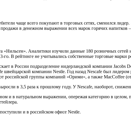
ебители чаще всего покупают в торговых сетях, сменился лидер.
 продажи в денежном выражении всех марок горячих напитков —
та «Нильсен». Аналитики изучили данные 180 розничных сетей и
23-го. В рейтинге не учитывались собственные торговые марки р
кает в России подразделение нидерландской компании Jacobs Do
fe швейцарской компании Nestle. Год назад Nescafe был лидером
 от российской группы компаний «Орими», а также MacCoffee (от
осли в 3,5 раза к прошлому году. У Nescafe, наоборот, снижени
ежном и в натуральном выражении, опережая категорию в целом,
етейлера.
поступили и в российском офисе Nestle.