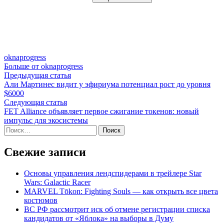
oknaprogress
Больше от oknaprogress
Навигация
Предыдущая
Предыдущая статья
статья:
Али Мартинес видит у эфириума потенциал рост до уровня
по
$6000
записям
Следующая
Следующая статья
статья:
FET Alliance объявляет первое сжигание токенов: новый
импульс для экосистемы
Найти:
Свежие записи
Основы управления лендспидерами в трейлере Star
Wars: Galactic Racer
MARVEL Tōkon: Fighting Souls — как открыть все цвета
костюмов
ВС РФ рассмотрит иск об отмене регистрации списка
кандидатов от «Яблока» на выборы в Думу