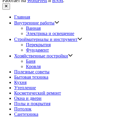
Работает на
WordPress
и
BNM
.
Закрыть
Главная
Показать
Внутренние работы
подменю
Ванная
Электрика и освещение
Показать
Стройматериалы и инструмент
подменю
Перекрытия
Фундамент
Показать
Хозяйственные постройки
подменю
Баня
Кровля
Полезные советы
Бытовая техника
Кухня
Утепление
Косметический ремонт
Окна и двери
Полы и покрытия
Потолок
Сантехника