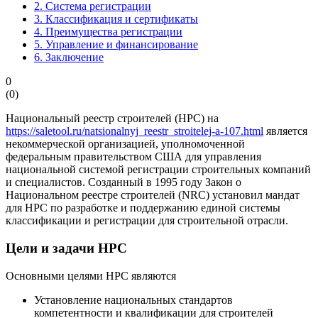
2.
Система регистрации
3.
Классификация и сертификаты
4.
Преимущества регистрации
5.
Управление и финансирование
6.
Заключение
0
(
0
)
Национальный реестр строителей (НРС) на
https://saletool.ru/natsionalnyj_reestr_stroitelej-a-107.html
является
некоммерческой организацией, уполномоченной
федеральным правительством США для управления
национальной системой регистрации строительных компаний
и специалистов. Созданный в 1995 году Закон о
Национальном реестре строителей (NRC) установил мандат
для НРС по разработке и поддержанию единой системы
классификации и регистрации для строительной отрасли.
Цели и задачи НРС
Основными целями НРС являются
Установление национальных стандартов
компетентности и квалификации для строителей