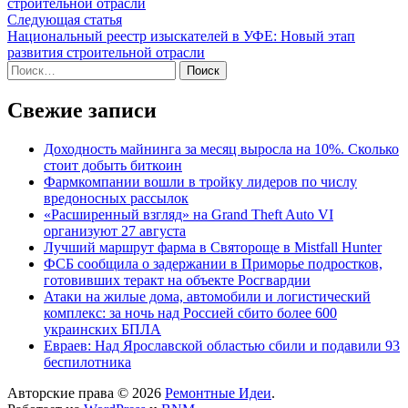
строительной отрасли
записям
Следующая
Следующая статья
статья:
Национальный реестр изыскателей в УФЕ: Новый этап
развития строительной отрасли
Найти:
Свежие записи
Доходность майнинга за месяц выросла на 10%. Сколько
стоит добыть биткоин
Фармкомпании вошли в тройку лидеров по числу
вредоносных рассылок
«Расширенный взгляд» на Grand Theft Auto VI
организуют 27 августа
Лучший маршрут фарма в Святороще в Mistfall Hunter
ФСБ сообщила о задержании в Приморье подростков,
готовивших теракт на объекте Росгвардии
Атаки на жилые дома, автомобили и логистический
комплекс: за ночь над Россией сбито более 600
украинских БПЛА
Евраев: Над Ярославской областью сбили и подавили 93
беспилотника
Авторские права © 2026
Ремонтные Идеи
.