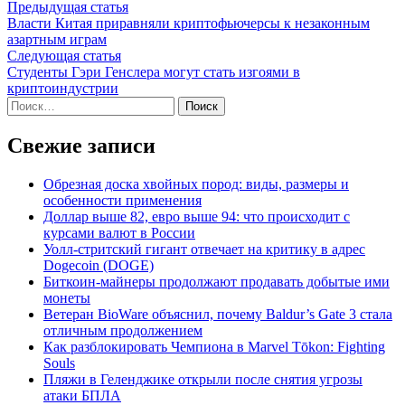
Навигация
Предыдущая
Предыдущая статья
статья:
Власти Китая приравняли криптофьючерсы к незаконным
по
азартным играм
записям
Следующая
Следующая статья
статья:
Студенты Гэри Генслера могут стать изгоями в
криптоиндустрии
Найти:
Свежие записи
Обрезная доска хвойных пород: виды, размеры и
особенности применения
Доллар выше 82, евро выше 94: что происходит с
курсами валют в России
Уолл-стритский гигант отвечает на критику в адрес
Dogecoin (DOGE)
Биткоин-майнеры продолжают продавать добытые ими
монеты
Ветеран BioWare объяснил, почему Baldur’s Gate 3 стала
отличным продолжением
Как разблокировать Чемпиона в Marvel Tōkon: Fighting
Souls
Пляжи в Геленджике открыли после снятия угрозы
атаки БПЛА