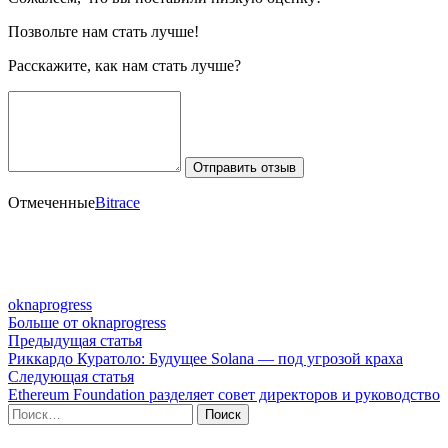
Позвольте нам стать лучше!
Расскажите, как нам стать лучше?
Отправить отзыв
Отмеченные
Bitrace
oknaprogress
Больше от oknaprogress
Навигация
Предыдущая
Предыдущая статья
статья:
Риккардо Куратоло: Будущее Solana — под угрозой краха
по
Следующая
Следующая статья
записям
статья:
Ethereum Foundation разделяет совет директоров и руководство
Найти: