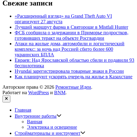
Свежие записи
«Расширенный взгляд» на Grand Theft Auto VI
организуют 27 августа
Лучший маршрут фарма в Святороще в Mistfall Hunter
ФСБ сообщила о задержании в Приморье подростков,
готовивших теракт на объекте Росгвардии
Атаки на жилые дома, автомобили и логистический
комплекс: за ночь над Россией сбито более 600
украинских БПЛА
Евраев: Над Ярославской областью сбили и подавили 93
беспилотника
Hyundai зарегистрировала товарные знаки в России
Как планируют ускорять очередь на жилье в Казахстане
Авторские права © 2026
Ремонтные Идеи
.
Работает на
WordPress
и
BNM
.
Закрыть
Главная
Показать
Внутренние работы
подменю
Ванная
Электрика и освещение
Показать
Стройматериалы и инструмент