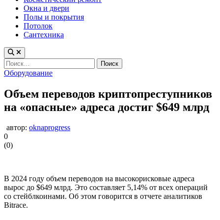
Окна и двери
Полы и покрытия
Потолок
Сантехника
Найти:
Опубликовано
Оборудование
в
Объем переводов криптопреступников
на «опасные» адреса достиг $649 млрд
автор:
oknaprogress
0
(
0
)
В 2024 году объем переводов на высокорисковые адреса
вырос до $649 млрд. Это составляет 5,14% от всех операций
со стейблкоинами. Об этом говорится в отчете аналитиков
Bitrace.