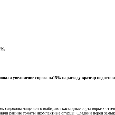
5%
вали увеличение спроса на15% нарассаду вразгар подготовки
я, садоводы чаще всего выбирают каскадные сорта вярких отт
аняли ранние томаты икомпактные огурцы. Сладкий перец замыка