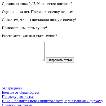
Средняя оценка
0
/ 5. Количество оценок:
0
Оценок пока нет. Поставьте оценку первым.
Сожалеем, что вы поставили низкую оценку!
Позвольте нам стать лучше!
Расскажите, как нам стать лучше?
Отправить отзыв
oknaprogress
Больше от oknaprogress
Навигация
Предыдущая
Предыдущая статья
статья:
В ОАЭ появится новая криптовалюта, привязанная к дирхаму
по
Следующая
Следующая статья