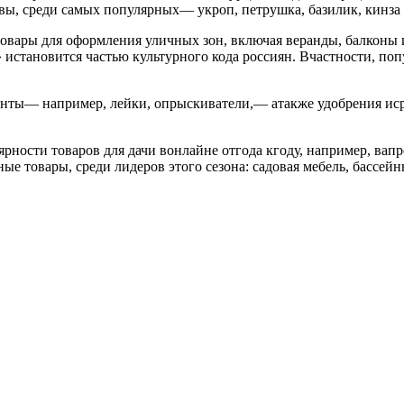
ы, среди самых популярных— укроп, петрушка, базилик, кинза 
товары для оформления уличных зон, включая веранды, балконы 
истановится частью культурного кода россиян. Вчастности, по
ты— например, лейки, опрыскиватели,— атакже удобрения исре
рности товаров для дачи вонлайне отгода кгоду, например, вап
е товары, среди лидеров этого сезона: садовая мебель, бассей