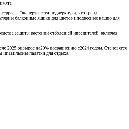
имята.
итеррасы. Эксперты сети подчеркнули, что тренд
пулярны балконные ящики для цветов иподвесные кашпо для
дства защиты растений отболезней ивредителей, включая
реле 2025 онвырос на20% посравнению с2024 годом. Становятся
ны ипавильоны-палатки для отдыха.