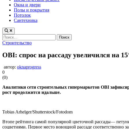
Окна и двери
Полы и покрытия
Потолок
Сантехника
Найти:
Опубликовано
Строительство
в
OBI: спрос на рассаду увеличился на 1
автор:
oknaprogress
0
(
0
)
Аналитики сети строительных гипермаркетов OBI зафиксиро
рост продолжится идальше.
Tobias Arhelger/Shutterstock/Fotodom
Втопе рейтинга самой популярной цветочной рассады— петуни
соцветиями. Первое место вовощной рассаде соответственно з