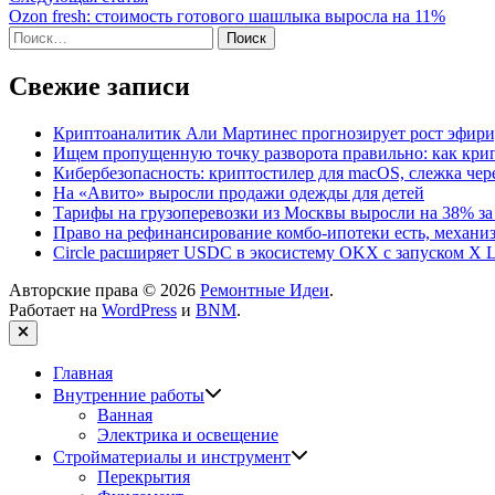
записям
статья:
Ozon fresh: стоимость готового шашлыка выросла на 11%
Найти:
Свежие записи
Криптоаналитик Али Мартинес прогнозирует рост эфири
Ищем пропущенную точку разворота правильно: как крип
Кибербезопасность: криптостилер для macOS, слежка чере
На «Авито» выросли продажи одежды для детей
Тарифы на грузоперевозки из Москвы выросли на 38% за
Право на рефинансирование комбо-ипотеки есть, механиз
Circle расширяет USDC в экосистему OKX с запуском X L
Авторские права © 2026
Ремонтные Идеи
.
Работает на
WordPress
и
BNM
.
Закрыть
Главная
Показать
Внутренние работы
подменю
Ванная
Электрика и освещение
Показать
Стройматериалы и инструмент
подменю
Перекрытия