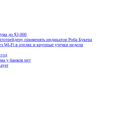
ума до $3,000
тотрейдеру применять индикатор Роба Букера
з Wi-Fi в отелях и крупные утечки недели
 год
ма у банков нет
ayer