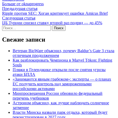
Больше от oknaprogress
Навигация
Предыдущая
Предыдущая статья
статья:
Ripple против SEC: Хоган критикует ошибки Amicus Brief
по
Следующая
Следующая статья
записям
статья:
ЦБ Турции снизил ставку второй раз подряд — до 45%
Найти:
Свежие записи
Ветеран BioWare объяснил, почему Baldur’s Gate 3 стала
отличным продолжением
Как разблокировать Чемпиона в Marvel Tōkon: Fighting
Souls
Пляжи в Геленджике открыли после снятия угрозы
атаки БПЛА
«Занимаются явным грабежом»: эксперты — о планах
ЕС получить контроль над замороженными
российскими активами
Минпросвещения России обновило федеральный
перечень учебников
Астроном объяснил, как лучше наблюдать солнечное
затмение
Власти Минска назвали парк отдыха, который будет
реконструирован в 2027 году