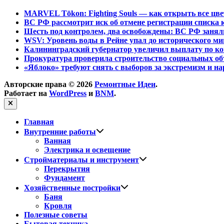
MARVEL Tōkon: Fighting Souls — как открыть все цв
ВС РФ рассмотрит иск об отмене регистрации списка 
Шесть под контролем, два освобождены: ВС РФ занял
WSV: Уровень воды в Рейне упал до исторического м
Калининградский губернатор увеличил выплату по ко
Прокуратура проверила строительство социальных об
«Яблоко» требуют снять с выборов за экстремизм и н
Авторские права © 2026
Ремонтные Идеи
.
Работает на
WordPress
и
BNM
.
Закрыть
Главная
Показать
Внутренние работы
подменю
Ванная
Электрика и освещение
Показать
Стройматериалы и инструмент
подменю
Перекрытия
Фундамент
Показать
Хозяйственные постройки
подменю
Баня
Кровля
Полезные советы
Бытовая техника