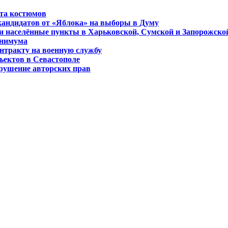
ета костюмов
кандидатов от «Яблока» на выборы в Думу
и населённые пункты в Харьковской, Сумской и Запорожско
инимума
нтракту на военную службу
ъектов в Севастополе
арушение авторских прав