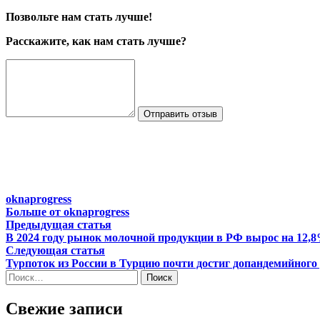
Позвольте нам стать лучше!
Расскажите, как нам стать лучше?
Отправить отзыв
oknaprogress
Больше от oknaprogress
Навигация
Предыдущая
Предыдущая статья
статья:
В 2024 году рынок молочной продукции в РФ вырос на 12,
по
Следующая
Следующая статья
записям
статья:
Турпоток из России в Турцию почти достиг допандемийного
Найти:
Свежие записи