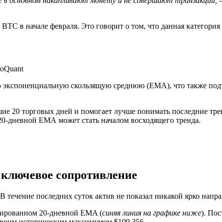
е в основном накапливают монету и не совершают транзакции,
—
BTC в начале февраля. Это говорит о том, что данная категори
toQuant
ю экспоненциальную скользящую среднюю (EMA), что также подт
е 20 торговых дней и помогает лучше понимать последние трен
е 20-дневной ЕМА может стать началом восходящего тренда.
 ключевое сопротивление
 В течение последних суток актив не показал никакой ярко нап
мированном 20-дневной EMA (
синяя линия на графике ниже
). По
 своим историческим максимумом $109 356.