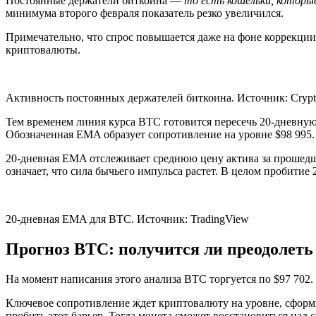
Постоянные держатели биткоина —
то есть кошельки, которы
минимума второго февраля показатель резко увеличился.
Примечательно, что спрос повышается даже на фоне коррекции 
криптовалюты.
Активность постоянных держателей биткоина. Источник: Cryp
Тем временем линия курса BTC готовится пересечь 20-дневну
Обозначенная EMA образует сопротивление на уровне $98 995.
20-дневная EMA отслеживает среднюю цену актива за прошедши
означает, что сила бычьего импульса растет. В целом пробити
20-дневная EMA для BTC. Источник: TradingView
Прогноз BTC: получится ли преодолеть
На момент написания этого анализа BTC торгуется по $97 702.
Ключевое сопротивление ждет криптовалюту на уровне, сфор
пробить этот барьер. Тогда монета сможет восстановиться над