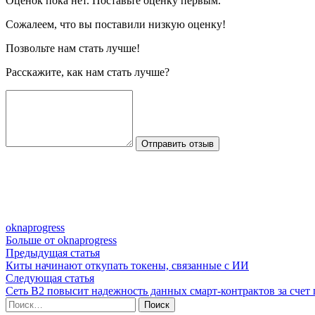
Оценок пока нет. Поставьте оценку первым.
Сожалеем, что вы поставили низкую оценку!
Позвольте нам стать лучше!
Расскажите, как нам стать лучше?
Отправить отзыв
oknaprogress
Больше от oknaprogress
Навигация
Предыдущая
Предыдущая статья
статья:
Киты начинают откупать токены, связанные с ИИ
по
Следующая
Следующая статья
записям
статья:
Сеть B2 повысит надежность данных смарт-контрактов за счет 
Найти: