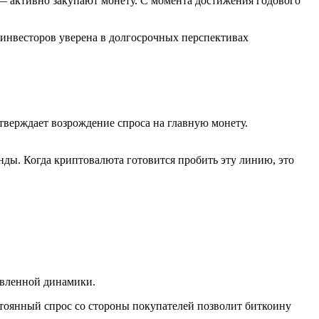
 активно закупают монету. С момента достижения годового
я инвесторов уверена в долгосрочных перспективах
верждает возрождение спроса на главную монету.
ды. Когда криптовалюта готовится пробить эту линию, это
равленной динамики.
стоянный спрос со стороны покупателей позволит биткоину