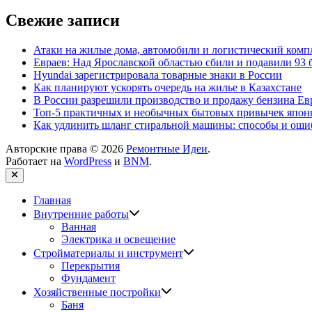
Свежие записи
Атаки на жилые дома, автомобили и логистический компл
Евраев: Над Ярославской областью сбили и подавили 93
Hyundai зарегистрировала товарные знаки в России
Как планируют ускорять очередь на жилье в Казахстане
В России разрешили производство и продажу бензина Евр
Топ-5 практичных и необычных бытовых привычек япон
Как удлинить шланг стиральной машины: способы и оши
Авторские права © 2026
Ремонтные Идеи
.
Работает на
WordPress
и
BNM
.
Закрыть
Главная
Показать
Внутренние работы
подменю
Ванная
Электрика и освещение
Показать
Стройматериалы и инструмент
подменю
Перекрытия
Фундамент
Показать
Хозяйственные постройки
подменю
Баня