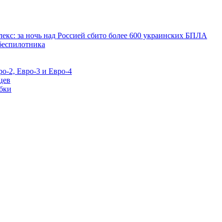
екс: за ночь над Россией сбито более 600 украинских БПЛА
 беспилотника
о-2, Евро-3 и Евро-4
цев
бки