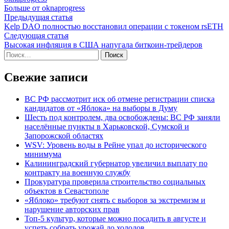
Больше от oknaprogress
Навигация
Предыдущая
Предыдущая статья
статья:
Kelp DAO полностью восстановил операции с токеном rsETH
по
Следующая
Следующая статья
записям
статья:
Высокая инфляция в США напугала биткоин-трейдеров
Найти:
Свежие записи
ВС РФ рассмотрит иск об отмене регистрации списка
кандидатов от «Яблока» на выборы в Думу
Шесть под контролем, два освобождены: ВС РФ заняли
населённые пункты в Харьковской, Сумской и
Запорожской областях
WSV: Уровень воды в Рейне упал до исторического
минимума
Калининградский губернатор увеличил выплату по
контракту на военную службу
Прокуратура проверила строительство социальных
объектов в Севастополе
«Яблоко» требуют снять с выборов за экстремизм и
нарушение авторских прав
Топ-5 культур, которые можно посадить в августе и
успеть собрать урожай до холодов