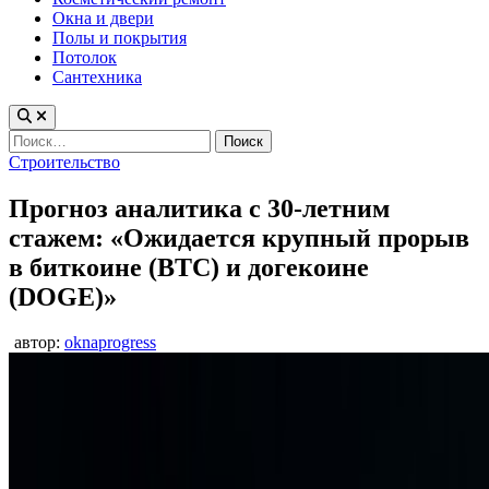
Окна и двери
Полы и покрытия
Потолок
Сантехника
Найти:
Опубликовано
Строительство
в
Прогноз аналитика с 30-летним
стажем: «Ожидается крупный прорыв
в биткоине (BTC) и догекоине
(DOGE)»
автор:
oknaprogress