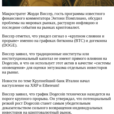
Макростратег Жорди Виссер, гость программы известного
финансового комментатора Энтони Помплиано, обсудил
проблемы на мировых рынках, растущую инфляцию и
последние события на рынках криптовалют.
Виссер отметил, что увидел сигнал о «крупном слиянии и
прорыве» именно на графиках биткоина (BTC) и догекоина
(DOGE).
Виссер заявил, что традиционные институты или
институциональный капитал не имеют прямого влияния на
Dogecoin, и что он использует этот актив в качестве «системы
оповещения» для оценки энтузиазма отдельных инвесторов
на рынке.
Новости по теме Крупнейший банк Италии начал
наступление на XRP и Ethereum!
Виссер заявил, что график Dogecoin технически находится на
пороге крупного прорыва. Он утверждал, что потенциальный
резкий рост Dogecoin станет самым убедительным
доказательством сильного возвращения индивидуальных
инвесторов на криптовалютный рынок.