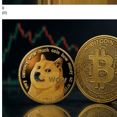
0
(
0
)