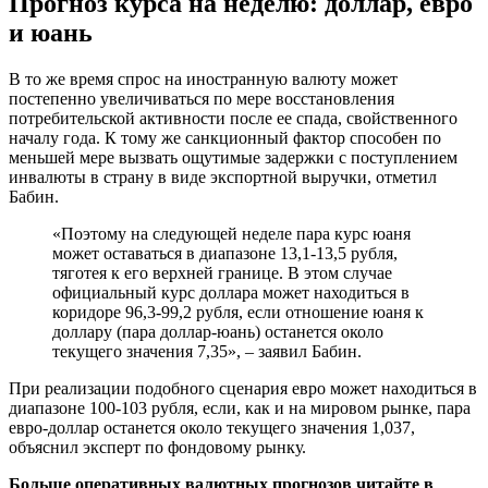
Прогноз курса на неделю: доллар, евро
и юань
В то же время спрос на иностранную валюту может
постепенно увеличиваться по мере восстановления
потребительской активности после ее спада, свойственного
началу года. К тому же санкционный фактор способен по
меньшей мере вызвать ощутимые задержки с поступлением
инвалюты в страну в виде экспортной выручки, отметил
Бабин.
«Поэтому на следующей неделе пара курс юаня
может оставаться в диапазоне 13,1-13,5 рубля,
тяготея к его верхней границе. В этом случае
официальный курс доллара может находиться в
коридоре 96,3-99,2 рубля, если отношение юаня к
доллару (пара доллар-юань) останется около
текущего значения 7,35», – заявил Бабин.
При реализации подобного сценария евро может находиться в
диапазоне 100-103 рубля, если, как и на мировом рынке, пара
евро-доллар останется около текущего значения 1,037,
объяснил эксперт по фондовому рынку.
Больше оперативных валютных прогнозов читайте в