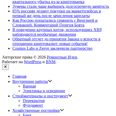
квартального убытка из-за крипторынка
Зумеры стали чаще выбирать долгосрочную занятость
85% россиян делают покупки на маркетплейсах в
первый же день после зачисления зарплаты
Как Россию попытались сравнить с Венгрией и
Словакией. Комментарий Георгия Бовта
В поведении крупных китов, использующих XRP,
наблюдаются необычные движения
Обратный отсчет до принятия Закона о ясности в
отношении криптовалют: новые события!
Cosmos Labs и Zeeve заключили партнерство
Авторские права © 2026
Ремонтные Идеи
.
Работает на
WordPress
и
BNM
.
Закрыть
Главная
Показать
Внутренние работы
подменю
Ванная
Электрика и освещение
Показать
Стройматериалы и инструмент
подменю
Перекрытия
Фундамент
Показать
Хозяйственные постройки
подменю
Баня