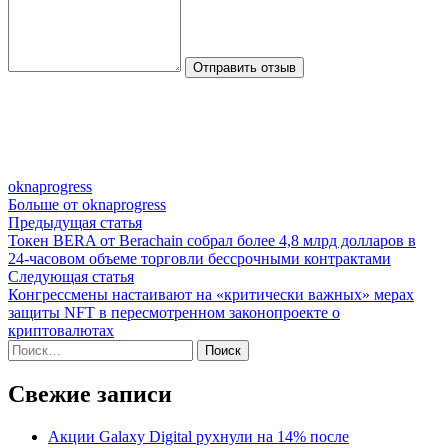
Отправить отзыв
oknaprogress
Больше от oknaprogress
Навигация
Предыдущая
Предыдущая статья
статья:
Токен BERA от Berachain собрал более 4,8 млрд долларов в
по
24-часовом объеме торговли бессрочными контрактами
записям
Следующая
Следующая статья
статья:
Конгрессмены настаивают на «критически важных» мерах
защиты NFT в пересмотренном законопроекте о
криптовалютах
Найти:
Свежие записи
Акции Galaxy Digital рухнули на 14% после