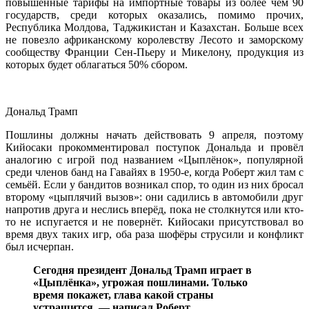
повышенные тарифы на импортные товары из более чем 90
государств, среди которых оказались, помимо прочих,
Республика Молдова, Таджикистан и Казахстан. Больше всех
не повезло африканскому королевству Лесото и заморскому
сообществу Франции Сен-Пьеру и Микелону, продукция из
которых будет облагаться 50% сбором.
Дональд Трамп
Пошлины должны начать действовать 9 апреля, поэтому
Кийосаки прокомментировал поступок Дональда и провёл
аналогию с игрой под названием «Цыплёнок», популярной
среди членов банд на Гавайях в 1950-е, когда Роберт жил там с
семьёй. Если у бандитов возникал спор, то один из них бросал
второму «цыплячий вызов»: они садились в автомобили друг
напротив друга и неслись вперёд, пока не столкнутся или кто-
то не испугается и не повернёт. Кийосаки присутствовал во
время двух таких игр, оба раза шофёры струсили и конфликт
был исчерпан.
Сегодня президент Дональд Трамп играет в
«Цыплёнка», угрожая пошлинами. Только
время покажет, глава какой страны
устрашится, — написал Роберт.