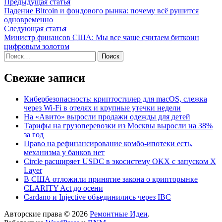
Навигация
Предыдущая
Предыдущая статья
статья:
Падение Bitcoin и фондового рынка: почему всё рушится
по
одновременно
записям
Следующая
Следующая статья
статья:
Министр финансов США: Мы все чаще считаем биткоин
цифровым золотом
Найти:
Свежие записи
Кибербезопасность: криптостилер для macOS, слежка
через Wi-Fi в отелях и крупные утечки недели
На «Авито» выросли продажи одежды для детей
Тарифы на грузоперевозки из Москвы выросли на 38%
за год
Право на рефинансирование комбо-ипотеки есть,
механизма у банков нет
Circle расширяет USDC в экосистему OKX с запуском X
Layer
В США отложили принятие закона о крипторынке
CLARITY Act до осени
Cardano и Injective объединились через IBC
Авторские права © 2026
Ремонтные Идеи
.