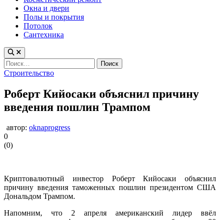
Окна и двери
Полы и покрытия
Потолок
Сантехника
Найти:
Опубликовано
Строительство
в
Роберт Кийосаки объяснил причину
введения пошлин Трампом
автор:
oknaprogress
0
(
0
)
Криптовалютный инвестор Роберт Кийосаки объяснил
причину введения таможенных пошлин президентом США
Дональдом Трампом.
Напомним, что 2 апреля американский лидер ввёл