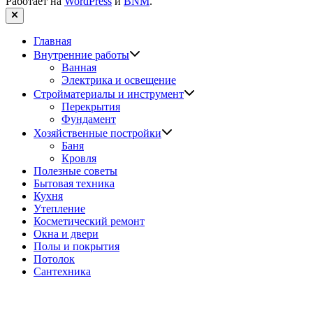
Работает на
WordPress
и
BNM
.
Закрыть
Главная
Показать
Внутренние работы
подменю
Ванная
Электрика и освещение
Показать
Стройматериалы и инструмент
подменю
Перекрытия
Фундамент
Показать
Хозяйственные постройки
подменю
Баня
Кровля
Полезные советы
Бытовая техника
Кухня
Утепление
Косметический ремонт
Окна и двери
Полы и покрытия
Потолок
Сантехника