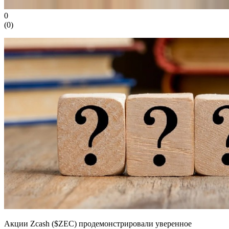
0
(
0
)
Акции Zcash ($ZEC) продемонстрировали уверенное