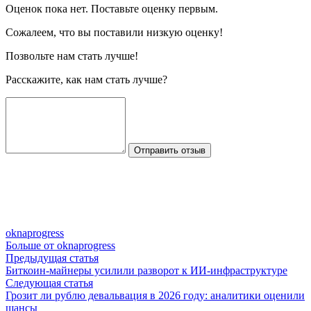
Оценок пока нет. Поставьте оценку первым.
Сожалеем, что вы поставили низкую оценку!
Позвольте нам стать лучше!
Расскажите, как нам стать лучше?
Отправить отзыв
oknaprogress
Больше от oknaprogress
Навигация
Предыдущая
Предыдущая статья
статья:
Биткоин-майнеры усилили разворот к ИИ-инфраструктуре
по
Следующая
Следующая статья
записям
статья:
Грозит ли рублю девальвация в 2026 году: аналитики оценили
шансы