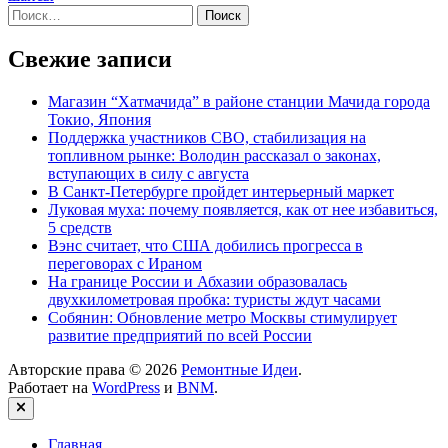
Найти:
Свежие записи
Магазин “Хатмачида” в районе станции Мачида города
Токио, Япония
Поддержка участников СВО, стабилизация на
топливном рынке: Володин рассказал о законах,
вступающих в силу с августа
В Санкт-Петербурге пройдет интерьерный маркет
Луковая муха: почему появляется, как от нее избавиться,
5 средств
Вэнс считает, что США добились прогресса в
переговорах с Ираном
На границе России и Абхазии образовалась
двухкилометровая пробка: туристы ждут часами
Собянин: Обновление метро Москвы стимулирует
развитие предприятий по всей России
Авторские права © 2026
Ремонтные Идеи
.
Работает на
WordPress
и
BNM
.
Закрыть
Главная