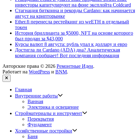
инвесторы капитулируют на фоне эксплойта Coldcard
Стагнация биткоина и рекорды Cardano: как начинается
август на крипторынке
Ether.fi перенесла рестейкинг из weETH в отдельный
токен
История бриллианта за $5000, NFT на основе которого
был продан за $43,000
Курсы валют 8 августа: рубль упал к доллару и евро
Достигла ли Cardano (ADA) дна? Аналитическая
компания сообщает! Вот последняя информация
Авторские права © 2026
Ремонтные Идеи
.
Работает на
WordPress
и
BNM
.
Закрыть
Главная
Показать
Внутренние работы
подменю
Ванная
Электрика и освещение
Показать
Стройматериалы и инструмент
подменю
Перекрытия
Фундамент
Показать
Хозяйственные постройки
подменю
Баня