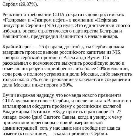
Сербия (29,87%).
Речь идет о требовании США сократить долю российских
«Газпрома» и «Газпром нефти» в компании «Нефтяная
индустрия Сербии» (NIS) до нуля. Это единственный способ
избежать рисков стратегического партнерства Белграда и
Вашингтона, предупредил Вашингтон в начале января.
Крайний срок — 25 февраля, до этой даты Сербия должна
завершить процесс вывода российского капитала из NIS,
говорил сербский президент Александр Вучич. Он
рассказывал о возможности выкупить российскую долю и
отмечал: потребуется приобрести либо более 50% компании,
если речь о полном устранении доли Москвы, либо выкупить
только около 7%, если требование заключается в сокращении
доли Москвы ниже порога в 50%.
Вучич выражал надежду, что команда нового президента
США «услышит голос» Сербии, и после визита в Вашингтон
запланировал обсудить проблему с российским коллегой
Владимиром Путиным. «Буду просить о разговоре 25–27
января, около [дня] Святого Саввы, когда я увижу, к чему
привели мои переговоры с новой американской
администрацией, есть у нас шанс или вообще нет шанса
изменить ситуацию», — сказал президент Сербии.