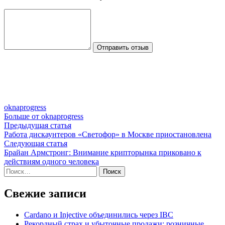
Отправить отзыв
oknaprogress
Больше от oknaprogress
Навигация
Предыдущая
Предыдущая статья
статья:
Работа дискаунтеров «Светофор» в Москве приостановлена
по
Следующая
Следующая статья
записям
статья:
Брайан Армстронг: Внимание крипторынка приковано к
действиям одного человека
Найти:
Свежие записи
Cardano и Injective объединились через IBC
Рекордный страх и убыточные продажи: розничные