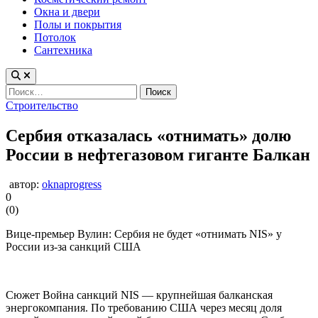
Окна и двери
Полы и покрытия
Потолок
Сантехника
Найти:
Опубликовано
Строительство
в
Сербия отказалась «отнимать» долю
России в нефтегазовом гиганте Балкан
автор:
oknaprogress
0
(
0
)
Вице-премьер Вулин: Сербия не будет «отнимать NIS» у
России из-за санкций США
Сюжет Война санкций NIS — крупнейшая балканская
энергокомпания. По требованию США через месяц доля