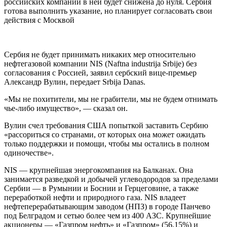
российских компаний в ней будет снижена до нуля. Сербия
готова выполнить указание, но планирует согласовать свои
действия с Москвой
Сербия не будет принимать никаких мер относительно
нефтегазовой компании NIS (Naftna industrija Srbije) без
согласования с Россией, заявил сербский вице-премьер
Александр Вулин, передает Srbija Danas.
«Мы не похитители, мы не грабители, мы не будем отнимать
чье-либо имущество», — сказал он.
Вулин счел требования США попыткой заставить Сербию
«рассориться со странами, от которых она может ожидать
только поддержки и помощи, чтобы мы остались в полном
одиночестве».
NIS — крупнейшая энергокомпания на Балканах. Она
занимается разведкой и добычей углеводородов за пределами
Сербии — в Румынии и Боснии и Герцеговине, а также
переработкой нефти и природного газа. NIS владеет
нефтеперерабатывающим заводом (НПЗ) в городе Панчево
под Белградом и сетью более чем из 400 АЗС. Крупнейшие
акционеры — «Газпром нефть» и «Газпром» (56,15%) и