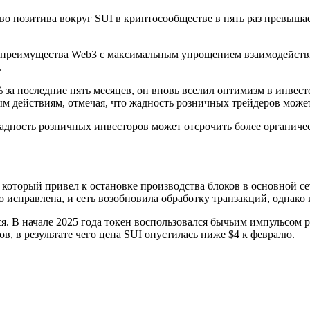
ство позитива вокруг SUI в криптосообществе в пять раз превы
 преимущества Web3 с максимальным упрощением взаимодействия
.
за последние пять месяцев, он вновь вселил оптимизм в инвест
м действиям, отмечая, что жадность розничных трейдеров может
адность розничных инвесторов может отсрочить более органичес
, который привел к остановке производства блоков в основной се
 исправлена, и сеть возобновила обработку транзакций, однако
ся. В начале 2025 года токен воспользовался бычьим импульсом
, в результате чего цена SUI опустилась ниже $4 к февралю.