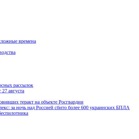
 сложные времена
водства
осных рассылок
 27 августа
овивших теракт на объекте Росгвардии
екс: за ночь над Россией сбито более 600 украинских БПЛА
 беспилотника