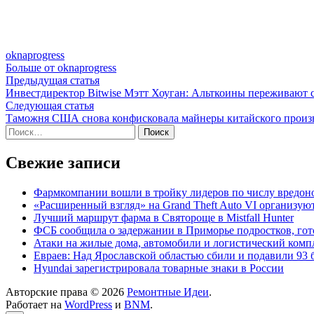
oknaprogress
Больше от oknaprogress
Навигация
Предыдущая
Предыдущая статья
статья:
Инвестдиректор Bitwise Мэтт Хоуган: Альткоины переживают
по
Следующая
Следующая статья
записям
статья:
Таможня США снова конфисковала майнеры китайского произ
Найти:
Свежие записи
Фармкомпании вошли в тройку лидеров по числу вредон
«Расширенный взгляд» на Grand Theft Auto VI организуют
Лучший маршрут фарма в Святороще в Mistfall Hunter
ФСБ сообщила о задержании в Приморье подростков, гот
Атаки на жилые дома, автомобили и логистический компл
Евраев: Над Ярославской областью сбили и подавили 93
Hyundai зарегистрировала товарные знаки в России
Авторские права © 2026
Ремонтные Идеи
.
Работает на
WordPress
и
BNM
.