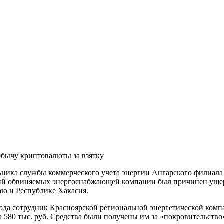
бычу криптовалюты за взятку
льника службы коммерческого учета энергии Ангарского филиал
вий обвиняемых энергоснабжающей компании был причинен ущерб
аю и Республике Хакасия.
 года сотрудник Красноярской региональной энергетической ком
а 580 тыс. руб. Средства были получены им за «покровительств