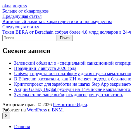
oknaprogress
Больше от oknaprogress
Навигация
Предыдущая
Предыдущая статья
статья:
Виниловый ламинат: характеристики и преимущества
по
Следующая
Следующая статья
записям
статья:
Токен BERA от Berachain собрал более 4,8 млрд долларов в 24
Найти:
Свежие записи
Зеленский объявил о «специальной санкционной операци
Праздники 7 августа 2026 года
Uniswap представила платформу для выпуска мем-токенов
В Ethereum рассказали, как ИИ меняет подход к безопасн
Криптопроект для заработка на шагах Step App закрывает
Акции Galaxy Digital рухнули на 14% после квартального
Зумеры стали чаще выбирать долгосрочную занятость
Авторские права © 2026
Ремонтные Идеи
.
Работает на
WordPress
и
BNM
.
Закрыть
Главная