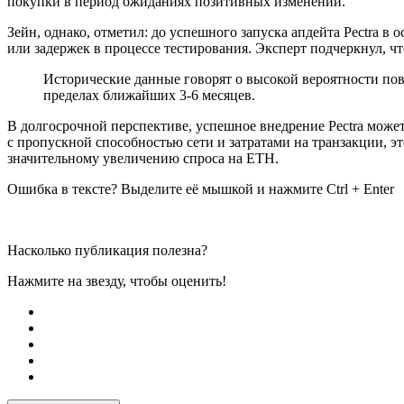
покупки в период ожиданиях позитивных изменений.
Зейн, однако, отметил: до успешного запуска апдейта Pectra 
или задержек в процессе тестирования. Эксперт подчеркнул, ч
Исторические данные говорят о высокой вероятности пов
пределах ближайших 3-6 месяцев.
В долгосрочной перспективе, успешное внедрение Pectra может
с пропускной способностью сети и затратами на транзакции, эт
значительному увеличению спроса на ETH.
Ошибка в тексте? Выделите её мышкой и нажмите Ctrl + Enter
Насколько публикация полезна?
Нажмите на звезду, чтобы оценить!