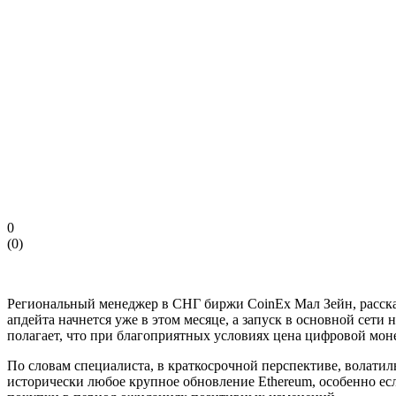
0
(
0
)
Региональный менеджер в СНГ биржи CoinEx Мал Зейн, рассказа
апдейта начнется уже в этом месяце, а запуск в основной сети
полагает, что при благоприятных условиях цена цифровой моне
По словам специалиста, в краткосрочной перспективе, волати
исторически любое крупное обновление Ethereum, особенно е