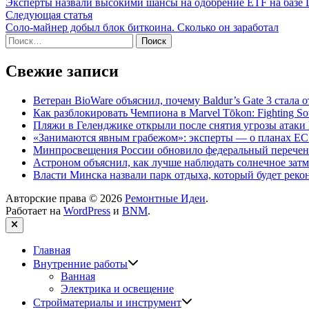
статья:
Эксперты назвали высокими шансы на одобрение ETF на баз
по
Следующая
Следующая статья
записям
статья:
Соло-майнер добыл блок биткоина. Сколько он заработал
Найти:
Свежие записи
Ветеран BioWare объяснил, почему Baldur’s Gate 3 стал
Как разблокировать Чемпиона в Marvel Tōkon: Fighting So
Пляжи в Геленджике открыли после снятия угрозы атак
«Занимаются явным грабежом»: эксперты — о планах ЕС
Минпросвещения России обновило федеральный перечен
Астроном объяснил, как лучше наблюдать солнечное зат
Власти Минска назвали парк отдыха, который будет реко
Авторские права © 2026
Ремонтные Идеи
.
Работает на
WordPress
и
BNM
.
Закрыть
Главная
Показать
Внутренние работы
подменю
Ванная
Электрика и освещение
Показать
Стройматериалы и инструмент