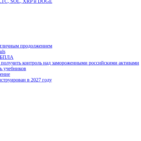
е LTC, SOL, XRP и DOGE
а отличным продолжением
uls
и БПЛА
 получить контроль над замороженными российскими активами
ь учебников
мение
нструирован в 2027 году