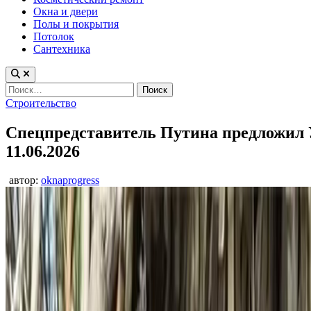
Окна и двери
Полы и покрытия
Потолок
Сантехника
Найти:
Опубликовано
Строительство
в
Спецпредставитель Путина предложил 
11.06.2026
автор:
oknaprogress