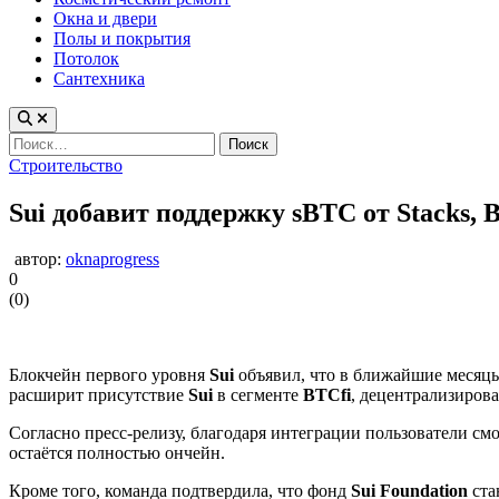
Окна и двери
Полы и покрытия
Потолок
Сантехника
Найти:
Опубликовано
Строительство
в
Sui добавит поддержку sBTC от Stacks, 
автор:
oknaprogress
0
(
0
)
Блокчейн первого уровня
Sui
объявил, что в ближайшие месяц
расширит присутствие
Sui
в сегменте
BTCfi
, децентрализиров
Согласно пресс-релизу, благодаря интеграции пользователи см
остаётся полностью ончейн.
Кроме того, команда подтвердила, что фонд
Sui Foundation
ста