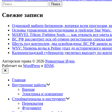
записям
Найти:
Свежие записи
Одинокий майнер биткоинов, вопреки всем прогнозам, вы
Основы управления лендспидерами в трейлере Star Wars: G
MARVEL Tōkon: Fighting Souls — как открыть все цвета 
ВС РФ рассмотрит иск об отмене регистрации списка ка
Шесть под контролем, два освобождены: ВС РФ заняли н
WSV: Уровень воды в Рейне упал до исторического мин
Калининградский губернатор увеличил выплату по контр
Авторские права © 2026
Ремонтные Идеи
.
Работает на
WordPress
и
BNM
.
Закрыть
Главная
Показать
Внутренние работы
подменю
Ванная
Электрика и освещение
Показать
Стройматериалы и инструмент
подменю
Перекрытия
Фундамент