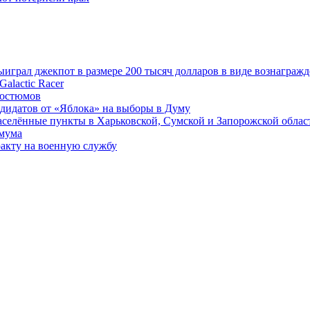
играл джекпот в размере 200 тысяч долларов в виде вознагражд
alactic Racer
костюмов
ндидатов от «Яблока» на выборы в Думу
аселённые пункты в Харьковской, Сумской и Запорожской облас
имума
акту на военную службу