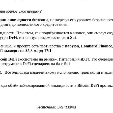
нт-коинов уже прошел?
трлн ликвидности
биткоина, не жертвуя его уровнем безопаснос
ейдинга до полноценного кредитования.
идности. При этом, как подчёркивается в анонсе, они смогут соз
нутри
DeFi
, используя возможности сети
Sui
.
аньше. У проекта есть партнёрства с
Babylon
,
Lombard Finance
i выходит на $5,8 млрд TVL
tcoin DeFi
экосистемы на рынке». Интеграция
sBTC
это очередн
 инструмент в DeFi-сценариях на базе
Sui
.
C
. Всё благодаря параллельному исполнению транзакций и архи
 года объём заблокированной ликвидности в
Bitcoin DeFi
проток
Источник: DeFiLlama