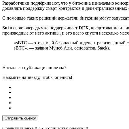
Разработчики подчёркивают, что у биткоина изначально консе
добавлять поддержку смарт-контрактов и децентрализованных 
С помощью таких решений держатели биткоина могут запускать 
Sui
в свою очередь уже поддерживает
DEX
, кредитование и л
производные от него активы, и это всего спустя несколько мес
«sBTC — это самый безопасный и децентрализованный спос
sBTC», — заявил Мунеб Али, основатель Stacks.
Насколько публикация полезна?
Нажмите на звезду, чтобы оценить!
Отправить оценку
Средняя оценка
0
/ 5. Количество оценок:
0