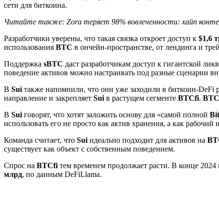
сети для биткоина.
Читайте также: Zora теряет 98% вовлеченности: хайп конте
Разработчики уверены, что такая связка откроет доступ к
$1,6 
использования
BTC
в ончейн-пространстве, от лендинга и тр
Поддержка
sBTC
даст разработчикам доступ к гигантской ликв
поведение активов можно настраивать под разные сценарии в
В
Sui
также напомнили, что они уже заходили в биткоин-DeFi р
направление и закрепляет
Sui
в растущем сегменте
BTCfi
.
BTCf
В
Sui
говорят, что хотят заложить основу для «самой полной
Bi
использовать его не просто как актив хранения, а как рабочий
Команда считает, что
Sui
идеально подходит для активов на
BT
существует как объект с собственным поведением.
Спрос на
BTCfi
тем временем продолжает расти. В конце 2024
млрд
, по данным DeFiLlama.