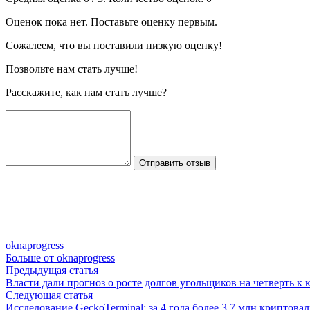
Оценок пока нет. Поставьте оценку первым.
Сожалеем, что вы поставили низкую оценку!
Позвольте нам стать лучше!
Расскажите, как нам стать лучше?
Отправить отзыв
oknaprogress
Больше от oknaprogress
Навигация
Предыдущая
Предыдущая статья
статья:
Власти дали прогноз о росте долгов угольщиков на четверть к 
по
Следующая
Следующая статья
статья:
Исследование GeckoTerminal: за 4 года более 3,7 млн криптова