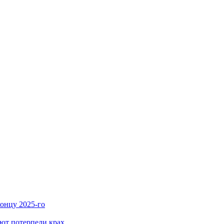
концу 2025-го
лют потерпели крах