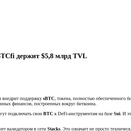
BTCfi держит $5,8 млрд TVL
ы внедрит поддержку
sBTC
, токена, полностью обеспеченного б
анных финансов, построенных вокруг биткоина.
огут подключать свои
BTC
к DeFi-инструментам на базе
Sui
. И э
нет валидатором в сети
Stacks
. Это означает не просто техничес