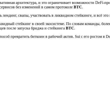
рвативная архитектура, и это ограничивает возможности DeFi-п
сервисов без изменений в самом протоколе
BTC
.
лендинг, свапы, участвовать в ликвидном стейкинге, и всё это
иквидный стейкинг в своей экосистеме. По словам команды, боле
яцев после запуска бриджа и стейкинга
BTC
.
об превратить биткоин в рабочий актив. Sui с его ростом в De