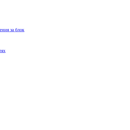
ения за блок
тях