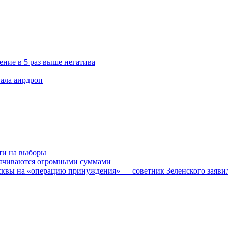
ение в 5 раз выше негатива
ала аирдроп
йти на выборы
рачиваются огромными суммами
осквы на «операцию принуждения» — советник Зеленского заявил