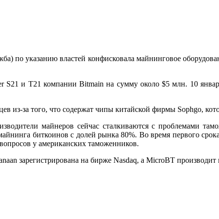
ба) по указанию властей конфисковала майнинговое оборудован
 S21 и T21 компании Bitmain на сумму около $5 млн. 10 январ
ьцев из-за того, что содержат чипы китайской фирмы Sophgo, к
роизводители майнеров сейчас сталкиваются с проблемами т
 майнинга биткоинов с долей рынка 80%. Во время первого срок
 вопросов у американских таможенников.
naan зарегистрирована на бирже Nasdaq, а MicroBT производит 