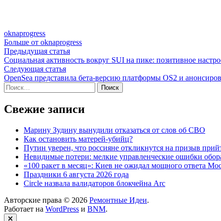
oknaprogress
Больше от oknaprogress
Навигация
Предыдущая
Предыдущая статья
статья:
Социальная активность вокруг SUI на пике: позитивное настро
по
Следующая
Следующая статья
записям
статья:
OpenSea представила бета-версию платформы OS2 и анонсиров
Найти:
Свежие записи
Марину Зудину вынудили отказаться от слов об СВО
Как остановить матерей-убийц?
Путин уверен, что россияне откликнутся на призыв при
Невидимые потери: мелкие управленческие ошибки обо
«100 ракет в месяц»: Киев не ожидал мощного ответа М
Праздники 6 августа 2026 года
Circle назвала валидаторов блокчейна Arc
Авторские права © 2026
Ремонтные Идеи
.
Работает на
WordPress
и
BNM
.
Закрыть