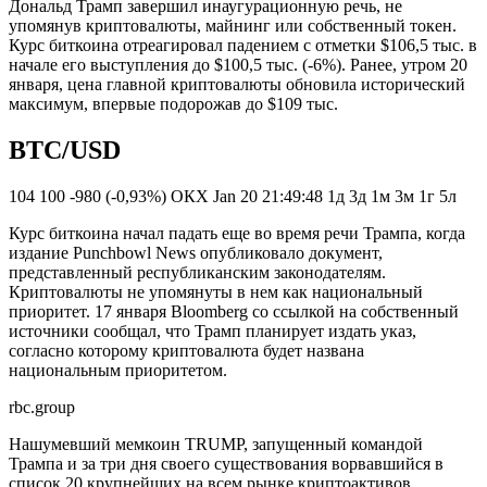
Дональд Трамп завершил инаугурационную речь, не
упомянув криптовалюты, майнинг или собственный токен.
Курс биткоина отреагировал падением с отметки $106,5 тыс. в
начале его выступления до $100,5 тыс. (-6%). Ранее, утром 20
января, цена главной криптовалюты обновила исторический
максимум, впервые подорожав до $109 тыс.
BTC/USD
104 100 -980 (-0,93%) ОКХ Jan 20 21:49:48 1д 3д 1м 3м 1г 5л
Курс биткоина начал падать еще во время речи Трампа, когда
издание Punchbowl News опубликовало документ,
представленный республиканским законодателям.
Криптовалюты не упомянуты в нем как национальный
приоритет. 17 января Bloomberg со ссылкой на собственный
источники сообщал, что Трамп планирует издать указ,
согласно которому криптовалюта будет названа
национальным приоритетом.
rbc.group
Нашумевший мемкоин TRUMP, запущенный командой
Трампа и за три дня своего существования ворвавшийся в
список 20 крупнейших на всем рынке криптоактивов,