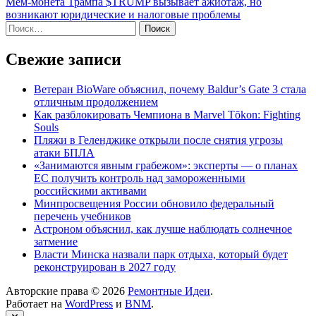
записям
статья:
Мем-монета Трампа $TRUMP вызывает ажиотаж, но
возникают юридические и налоговые проблемы
Найти:
Свежие записи
Ветеран BioWare объяснил, почему Baldur’s Gate 3 стала
отличным продолжением
Как разблокировать Чемпиона в Marvel Tōkon: Fighting
Souls
Пляжи в Геленджике открыли после снятия угрозы
атаки БПЛА
«Занимаются явным грабежом»: эксперты — о планах
ЕС получить контроль над замороженными
российскими активами
Минпросвещения России обновило федеральный
перечень учебников
Астроном объяснил, как лучше наблюдать солнечное
затмение
Власти Минска назвали парк отдыха, который будет
реконструирован в 2027 году
Авторские права © 2026
Ремонтные Идеи
.
Работает на
WordPress
и
BNM
.