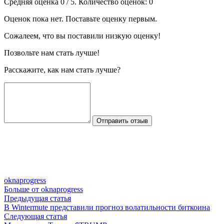
Средняя оценка
0
/ 5. Количество оценок:
0
Оценок пока нет. Поставьте оценку первым.
Сожалеем, что вы поставили низкую оценку!
Позвольте нам стать лучше!
Расскажите, как нам стать лучше?
Отправить отзыв
oknaprogress
Больше от oknaprogress
Навигация
Предыдущая
Предыдущая статья
статья:
В Wintermute представили прогноз волатильности биткоина
по
Следующая
Следующая статья