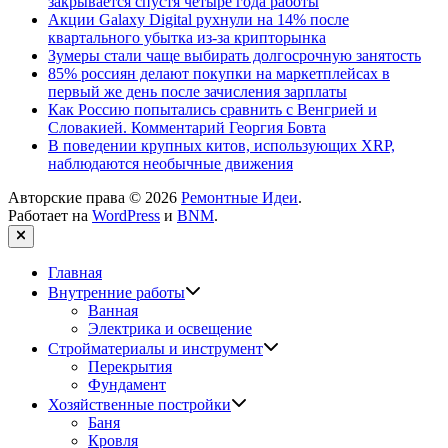
закрывается спустя четыре года работы
Акции Galaxy Digital рухнули на 14% после
квартального убытка из-за крипторынка
Зумеры стали чаще выбирать долгосрочную занятость
85% россиян делают покупки на маркетплейсах в
первый же день после зачисления зарплаты
Как Россию попытались сравнить с Венгрией и
Словакией. Комментарий Георгия Бовта
В поведении крупных китов, использующих XRP,
наблюдаются необычные движения
Авторские права © 2026
Ремонтные Идеи
.
Работает на
WordPress
и
BNM
.
Закрыть
Главная
Показать
Внутренние работы
подменю
Ванная
Электрика и освещение
Показать
Стройматериалы и инструмент
подменю
Перекрытия
Фундамент
Показать
Хозяйственные постройки
подменю
Баня
Кровля