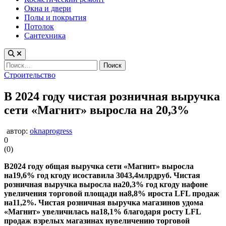
Окна и двери
Полы и покрытия
Потолок
Сантехника
Найти:
Опубликовано
Строительство
в
В 2024 году чистая розничная выручка
сети «Магнит» выросла на 20,3%
автор:
oknaprogress
0
(
0
)
В2024 году общая выручка сети «Магнит» выросла
на19,6% год кгоду исоставила 3043,4млрдруб. Чистая
розничная выручка выросла на20,3% год кгоду нафоне
увеличения торговой площади на8,8% ироста LFL продаж
на11,2%. Чистая розничная выручка магазинов удома
«Магнит» увеличилась на18,1% благодаря росту LFL
продаж взрелых магазинах иувеличению торговой