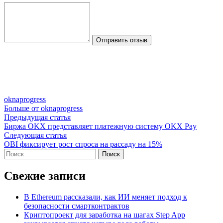
Отправить отзыв
oknaprogress
Больше от oknaprogress
Навигация
Предыдущая
Предыдущая статья
статья:
Биржа OKX представляет платежную систему OKX Pay
по
Следующая
Следующая статья
записям
статья:
OBI фиксирует рост спроса на рассаду на 15%
Найти:
Свежие записи
В Ethereum рассказали, как ИИ меняет подход к
безопасности смартконтрактов
Криптопроект для заработка на шагах Step App