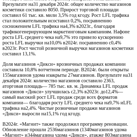
Врезультате на31 декабря 2024г. общее количество магазинов
косметики составило 8050. Прирост торговой площади
составил 61 тыс. кв. мили 3,5% год кгоду. Рост LFL трафика
стал положительным исоставил 0,2%, посравнению
соснижением LFL трафика на4,3% в2023г., благодаря
трафикогенерирующим маркетинговым кампаниям. Нафоне
роста LFL среднего чека на9,7% это привело кускорению
роста LFL выручки на10,0% в2024г. посравнению с0,4%
в2023г. Рост чистой розничной выручки магазинов косметики
составил 13,1%.
Доля магазинов «Дикси» врозничных продажах компании
составила 10,8% вотчетном периоде. В2024г. были открыты
155магазинов удома изакрыты 27магазинов. Врезультате на31
декабря 2024г. количество магазинов составило 2363,
аторговая площадь— 785 тыс. кв. м. Динамика LFL продаж
магазинов «Дикси» улучшилась с2,3% в2023г. до12,4%—
самый высокий рост LFL продаж среди всех форматов
компании— благодаря росту LFL среднего чека на9,7% иLFL
трафика на2,4%. Чистые розничные продажи магазинов
«Дикси» выросли на15,1% год кгоду.
В2024г. «Магнит» также продолжил программу реновации.
Обновление прошли 2536магазинов (1340магазинов удома
«Магнит» и344магазина удома «Дикси», атакже 803магазина