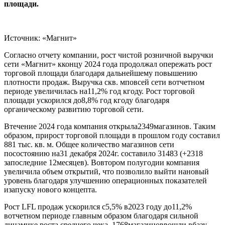
площади.
Источник: «Магнит»
Согласно отчету компании, рост чистой розничной выручки
сети «Магнит» кконцу 2024 года продолжал опережать рост
торговой площади благодаря дальнейшему повышению
плотности продаж. Выручка скв. мповсей сети вотчетном
периоде увеличилась на11,2% год кгоду. Рост торговой
площади ускорился до8,8% год кгоду благодаря
органическому развитию торговой сети.
Втечение 2024 года компания открыла2349магазинов. Таким
образом, прирост торговой площади в прошлом году составил
881 тыс. кв. м. Общее количество магазинов сети
посостоянию на31 декабря 2024г. составило 31483 (+2318
запоследние 12месяцев). Вовтором полугодии компания
увеличила объем открытий, что позволило выйти нановый
уровень благодаря улучшению операционных показателей
изапуску нового концепта.
Рост LFL продаж ускорился с5,5% в2023 году до11,2%
вотчетном периоде главным образом благодаря сильной
динамике роста среднего чека. 1768магазиноввошли вбазу