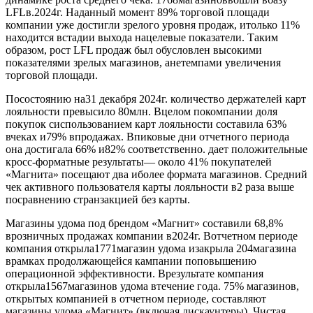
LFLв.2024г. Наданный момент 89% торговой площади
компании уже достигли зрелого уровня продаж, итолько 11%
находится встадии выхода нацелевые показатели. Таким
образом, рост LFL продаж был обусловлен высокими
показателями зрелых магазинов, анетемпами увеличения
торговой площади.
Посостоянию на31 декабря 2024г. количество держателей карт
лояльности превысило 80млн. Вцелом покомпании доля
покупок сиспользованием карт лояльности составила 63%
вчеках и79% впродажах. Впиковые дни отчетного периода
она достигала 66% и82% соответственно. дает положительные
кросс-форматные результаты— около 41% покупателей
«Магнита» посещают два иболее формата магазинов. Средний
чек активного пользователя карты лояльности в2 раза выше
посравнению странзакцией без карты.
Магазины удома под брендом «Магнит» составили 68,8%
врозничных продажах компании в2024г. Вотчетном периоде
компания открыла1771магазин удома изакрыла 204магазина
врамках продолжающейся кампании поповышению
операционной эффективности. Врезультате компания
открыла1567магазинов удома втечение года. 75% магазинов,
открытых компанией в отчетном периоде, составляют
магазины удома «Магнит» (включая дискаунтеры). Чистая