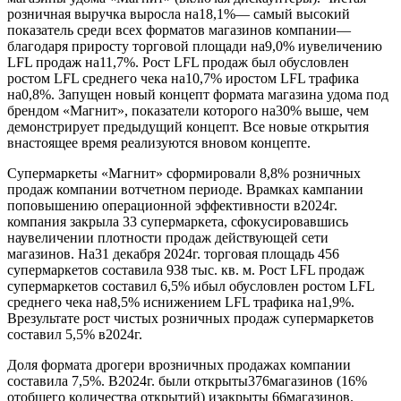
розничная выручка выросла на18,1%— самый высокий
показатель среди всех форматов магазинов компании—
благодаря приросту торговой площади на9,0% иувеличению
LFL продаж на11,7%. Рост LFL продаж был обусловлен
ростом LFL среднего чека на10,7% иростом LFL трафика
на0,8%. Запущен новый концепт формата магазина удома под
брендом «Магнит», показатели которого на30% выше, чем
демонстрирует предыдущий концепт. Все новые открытия
внастоящее время реализуются вновом концепте.
Супермаркеты «Магнит» сформировали 8,8% розничных
продаж компании вотчетном периоде. Врамках кампании
поповышению операционной эффективности в2024г.
компания закрыла 33 супермаркета, сфокусировавшись
наувеличении плотности продаж действующей сети
магазинов. На31 декабря 2024г. торговая площадь 456
супермаркетов составила 938 тыс. кв. м. Рост LFL продаж
супермаркетов составил 6,5% ибыл обусловлен ростом LFL
среднего чека на8,5% иснижением LFL трафика на1,9%.
Врезультате рост чистых розничных продаж супермаркетов
составил 5,5% в2024г.
Доля формата дрогери врозничных продажах компании
составила 7,5%. В2024г. были открыты376магазинов (16%
отобщего количества открытий) изакрыты 66магазинов.