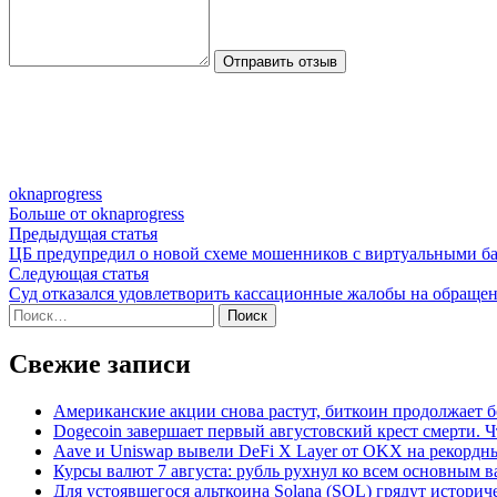
Отправить отзыв
oknaprogress
Больше от oknaprogress
Навигация
Предыдущая
Предыдущая статья
статья:
ЦБ предупредил о новой схеме мошенников с виртуальными б
по
Следующая
Следующая статья
записям
статья:
Суд отказался удовлетворить кассационные жалобы на обраще
Найти:
Свежие записи
Американские акции снова растут, биткоин продолжает 
Dogecoin завершает первый августовский крест смерти. Ч
Aave и Uniswap вывели DeFi X Layer от OKX на рекордн
Курсы валют 7 августа: рубль рухнул ко всем основным 
Для устоявшегося альткоина Solana (SOL) грядут истори