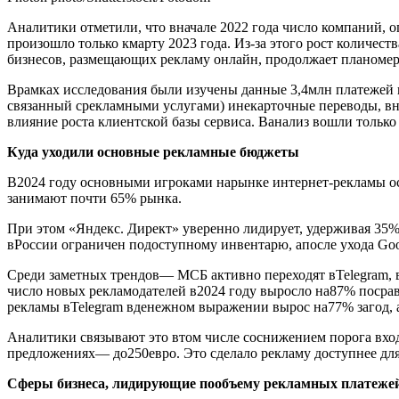
Аналитики отметили, что вначале 2022 года число компаний, о
произошло только кмарту 2023 года. Из-за этого рост количес
бизнесов, размещающих рекламу онлайн, продолжает планомер
Врамках исследования были изучены данные 3,4млн платежей к
связанный срекламными услугами) инекарточные переводы, вна
влияние роста клиентской базы сервиса. Ванализ вошли только
Куда уходили основные рекламные бюджеты
В2024 году основными игроками нарынке интернет-рекламы оста
занимают почти 65% рынка.
При этом «Яндекс. Директ» уверенно лидирует, удерживая 35%
вРоссии ограничен подоступному инвентарю, апосле ухода Goo
Среди заметных трендов— МСБ активно переходят вTelegram, 
число новых рекламодателей в2024 году выросло на87% посрав
рекламы вTelegram вденежном выражении вырос на77% загод, 
Аналитики связывают это втом числе соснижением порога вхо
предложениях— до250евро. Это сделало рекламу доступнее дл
Сферы бизнеса, лидирующие пообъему рекламных платеже