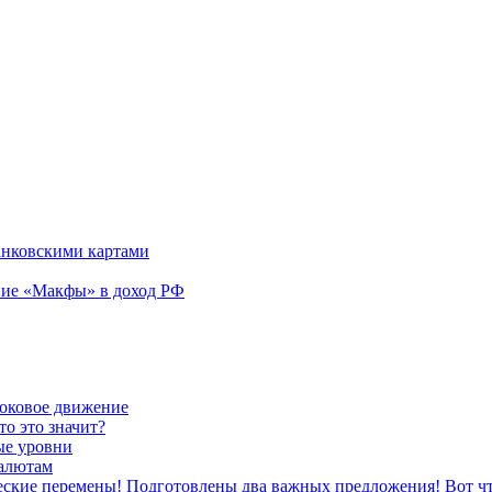
анковскими картами
ние «Макфы» в доход РФ
боковое движение
то это значит?
ые уровни
валютам
ческие перемены! Подготовлены два важных предложения! Вот чт