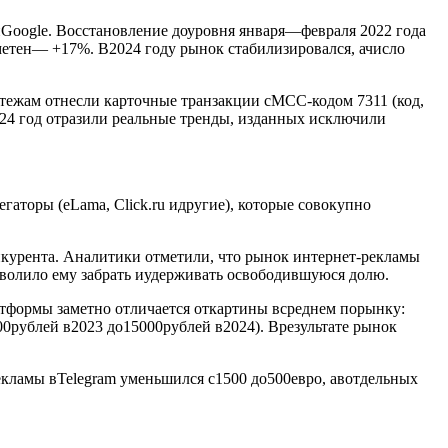
 иGoogle. Восстановление доуровня января—февраля 2022 года
аметен— +17%. В2024 году рынок стабилизировался, ачисло
тежам отнесли карточные транзакции сMCC-кодом 7311 (код,
24 год отразили реальные тренды, изданных исключили
аторы (eLama, Click.ru идругие), которые совокупно
нкурента. Аналитики отметили, что рынок интернет-рекламы
зволило ему забрать иудерживать освободившуюся долю.
тформы заметно отличается откартины всреднем порынку:
0рублей в2023 до15000рублей в2024). Врезультате рынок
екламы вTelegram уменьшился с1500 до500евро, авотдельных