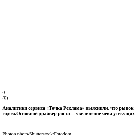
0
(
0
)
Аналитики сервиса «Точка Реклама» выяснили, что рынок
годом.
Основной драйвер роста— увеличение чека утекущих
Photon photo/Shutterstock/Fotodom