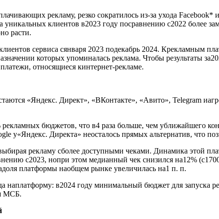
плачивающих рекламу, резко сократилось из-за ухода Facebook*
тва уникальных клиентов в2023 году посравнению с2022 более з
но расти.
лиентов сервиса сянваря 2023 подекабрь 2024. Крекламным пла
значении которых упоминалась реклама. Чтобы результаты за20
 платежи, относящиеся кинтернет-рекламе.
ются «Яндекс. Директ», «ВКонтакте», «Авито», Telegram иагрег
 рекламных бюджетов, что в4 раза больше, чем уближайшего ко
gle у«Яндекс. Директа» неосталось прямых альтернатив, что по
выбирая рекламу сболее доступными чеками. Динамика этой пла
нению с2023, нопри этом медианный чек снизился на12% (с1700
адоля платформы наобщем рынке увеличилась на1 п. п.
да наплатформу: в2024 году минимальный бюджет для запуска р
я МСБ.
й