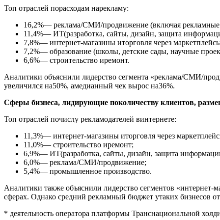
Топ отраслей порасходам нарекламу:
16,2%— реклама/СМИ/продвижение (включая рекламные а
11,4%— ИТ(разработка, сайты, дизайн, защита информац
7,8%— интернет-магазины иторговля через маркетплейсы
7,2%— образование (школы, детские сады, научные проек
6,6%— строительство иремонт.
Аналитики объяснили лидерство сегмента «реклама/СМИ/продви
увеличился на50%, амедианный чек вырос на36%.
Сферы бизнеса, лидирующие поколичеству клиентов, разм
Топ отраслей почислу рекламодателей винтернете:
11,3%— интернет-магазины иторговля через маркетплейс
11,0%— строительство иремонт;
6,9%— ИТ(разработка, сайты, дизайн, защита информаци
6,0%— реклама/СМИ/продвижение;
5,4%— промышленное производство.
Аналитики также объяснили лидерство сегментов «интернет-м
сферах. Однако средний рекламный бюджет утаких бизнесов от
* деятельность оператора платформы Транснациональной холди