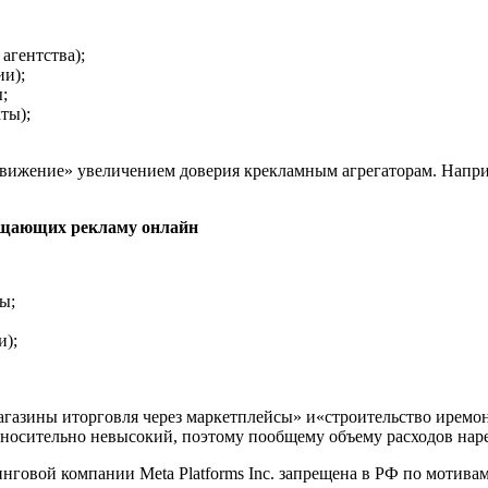
гентства);
ии);
;
ты);
жение» увеличением доверия крекламным агрегаторам. Например
ещающих рекламу онлайн
ы;
и);
агазины иторговля через маркетплейсы» и«строительство ирем
носительно невысокий, поэтому пообщему объему расходов наре
нговой компании Meta Platforms Inc. запрещена в РФ по мотива