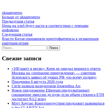
oknaprogress
Больше от oknaprogress
Навигация
Предыдущая
Предыдущая статья
статья:
Цены на хлеб будут расти в соответствии с темпами
по
инфляции
записям
Следующая
Следующая статья
статья:
Власти Китая приравняли криптофьючерсы к незаконным
азартным играм
Найти:
Свежие записи
«100 ракет в месяц»: Киев не ожидал мощного ответа
Москвы на «операцию принуждения» — советник
Зеленского заявил об ударах РФ «по всему подряд»
Праздники 6 августа 2026 года
Circle назвала валидаторов блокчейна Arc
Новое предложение Ethereum предусматривает
сокращение эмиссии до нуля, если объем стекинга ETH
достигнет $112 млрд
Мэтт Хоуган: Криптоиндустрия продолжит развиваться
и без CLARITY Act