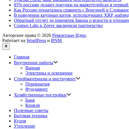
85% россиян делают покупки на маркетплейсах в первый
Как Россию попытались сравнить с Венгрией и Словакие
В поведении крупных китов, использующих XRP, наблю
Обратный отсчет до принятия Закона о ясности в отнош
Cosmos Labs и Zeeve заключили партнерство
Авторские права © 2026
Ремонтные Идеи
.
Работает на
WordPress
и
BNM
.
Закрыть
Главная
Показать
Внутренние работы
подменю
Ванная
Электрика и освещение
Показать
Стройматериалы и инструмент
подменю
Перекрытия
Фундамент
Показать
Хозяйственные постройки
подменю
Баня
Кровля
Полезные советы
Бытовая техника
Кухня
Утепление