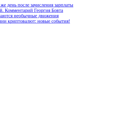
 же день после зачисления зарплаты
й. Комментарий Георгия Бовта
даются необычные движения
ении криптовалют: новые события!