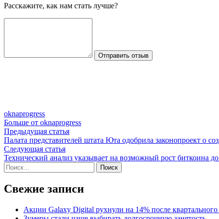
Расскажите, как нам стать лучше?
Отправить отзыв
oknaprogress
Больше от oknaprogress
Навигация
Предыдущая
Предыдущая статья
статья:
Палата представителей штата Юта одобрила законопроект о соз
по
Следующая
Следующая статья
записям
статья:
Технический анализ указывает на возможный рост биткоина до
Найти:
Свежие записи
Акции Galaxy Digital рухнули на 14% после квартального
Зумеры стали чаще выбирать долгосрочную занятость