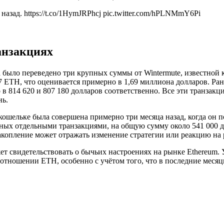
азад. https://t.co/1HymJRPhcj pic.twitter.com/hPLNMmY6Pi
анзакциях
а было переведено три крупных суммы от Wintermute, известной
7 ETH, что оценивается примерно в 1,69 миллиона долларов. Ран
в 814 620 и 807 180 долларов соответственно. Все эти транзак
нь.
кошельке была совершена примерно три месяца назад, когда он 
ных отдельными транзакциями, на общую сумму около 541 000 д
накопление может отражать изменение стратегии или реакцию на
 свидетельствовать о бычьих настроениях на рынке Ethereum. 
отношении ETH, особенно с учётом того, что в последние месяц