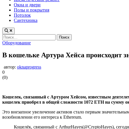
Окна и двери
Полы и покрытия
Потолок
Сантехника
Найти:
Опубликовано
Оборудование
в
В кошельке Артура Хейса происходит з
автор:
oknaprogress
0
(
0
)
Кошелек, связанный с Артуром Хейсом, известным деятеле
кошелек приобрел в общей сложности 1072 ETH на сумму ок
Это внезапное увеличение активов стало первым значительным
возобновлении его интереса к Ethereum.
Кошелёк, связанный с ArthurHayes(@CryptoHayes), сегодн