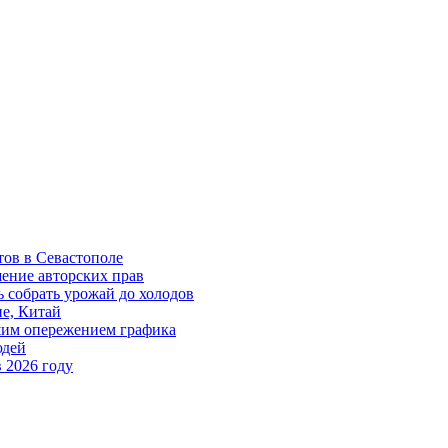
тов в Севастополе
шение авторских прав
ь собрать урожай до холодов
е, Китай
шим опережением графика
юдей
в 2026 году