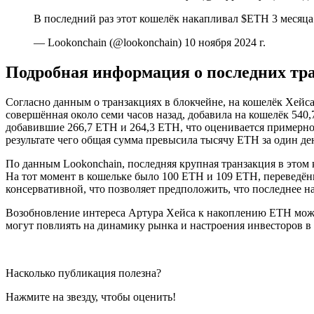
В последний раз этот кошелёк накапливал $ETH 3 месяца н
— Lookonchain (@lookonchain) 10 ноября 2024 г.
Подробная информация о последних тр
Согласно данным о транзакциях в блокчейне, на кошелёк Хейс
совершённая около семи часов назад, добавила на кошелёк 540,
добавившие 266,7 ETH и 264,3 ETH, что оценивается примерно 
результате чего общая сумма превысила тысячу ETH за один де
По данным Lookonchain, последняя крупная транзакция в этом 
На тот момент в кошельке было 100 ETH и 109 ETH, переведён
консервативной, что позволяет предположить, что последнее 
Возобновление интереса Артура Хейса к накоплению ETH может
могут повлиять на динамику рынка и настроения инвесторов в 
Насколько публикация полезна?
Нажмите на звезду, чтобы оценить!