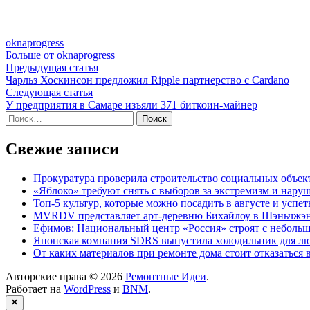
oknaprogress
Больше от oknaprogress
Навигация
Предыдущая
Предыдущая статья
статья:
Чарльз Хоскинсон предложил Ripple партнерство с Cardano
по
Следующая
Следующая статья
записям
статья:
У предприятия в Самаре изъяли 371 биткоин-майнер
Найти:
Свежие записи
Прокуратура проверила строительство социальных объек
«Яблоко» требуют снять с выборов за экстремизм и нару
Топ-5 культур, которые можно посадить в августе и успет
MVRDV представляет арт-деревню Бихайлоу в Шэньчжэн
Ефимов: Национальный центр «Россия» строят с неболь
Японская компания SDRS выпустила холодильник для л
От каких материалов при ремонте дома стоит отказаться 
Авторские права © 2026
Ремонтные Идеи
.
Работает на
WordPress
и
BNM
.
Закрыть