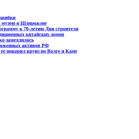
ошибки
у музею в Шэньчжэне
грамму к 70-летию Дня строителя
адиционных китайских домов
ко замедлилось
ороженных активов РФ
 ее покорил круиз по Волге и Каме