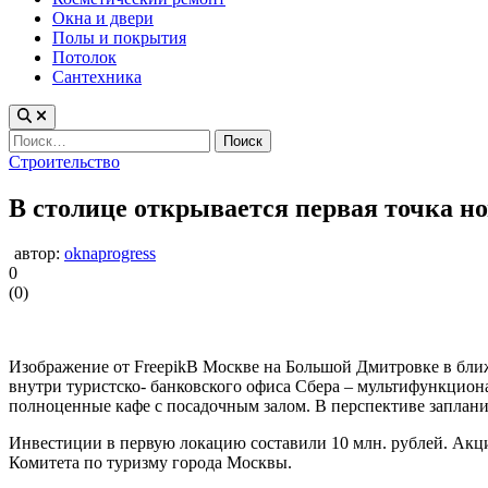
Окна и двери
Полы и покрытия
Потолок
Сантехника
Найти:
Опубликовано
Строительство
в
В столице открывается первая точка н
автор:
oknaprogress
0
(
0
)
Изображение от FreepikВ Москве на Большой Дмитровке в бли
внутри туристско- банковского офиса Сбера – мультифункциона
полноценные кафе с посадочным залом. В перспективе заплани
Инвестиции в первую локацию составили 10 млн. рублей. Акци
Комитета по туризму города Москвы.