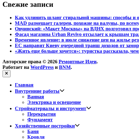
Свежие записи
Как удлинить шланг стиральной машины: способы и 
MAD размещает галереи, похожие на валуны, по всем
Овчинский: «Макет Москвы» на ВДНХ подготовил про
Фасад магазина Urban Revivo отсылает к крышам тр
Временное явление: в июле снижение цен на жилье рез
ЕС направит Киеву очередной транш доходов от зам
«Жить еще больше хочется»: туристка рассказала, чем
Авторские права © 2026
Ремонтные Идеи
.
Работает на
WordPress
и
BNM
.
Закрыть
Главная
Показать
Внутренние работы
подменю
Ванная
Электрика и освещение
Показать
Стройматериалы и инструмент
подменю
Перекрытия
Фундамент
Показать
Хозяйственные постройки
подменю
Баня
Кровля