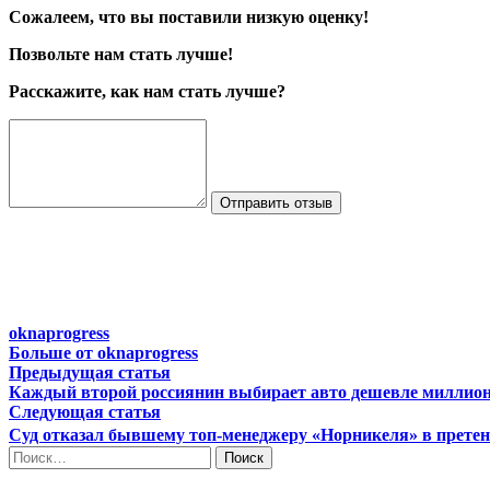
Сожалеем, что вы поставили низкую оценку!
Позвольте нам стать лучше!
Расскажите, как нам стать лучше?
Отправить отзыв
oknaprogress
Больше от oknaprogress
Навигация
Предыдущая
Предыдущая статья
статья:
Каждый второй россиянин выбирает авто дешевле миллион
по
Следующая
Следующая статья
записям
статья:
Суд отказал бывшему топ-менеджеру «Норникеля» в претен
Найти: