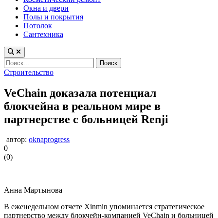
Окна и двери
Полы и покрытия
Потолок
Сантехника
Найти:
Опубликовано
Строительство
в
VeChain доказала потенциал
блокчейна в реальном мире в
партнерстве с больницей Renji
автор:
oknaprogress
0
(
0
)
Анна Мартынова
В еженедельном отчете Xinmin упоминается стратегическое
партнерство между блокчейн-компанией VeChain и больницей