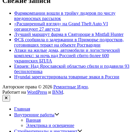
Свежие записи
Фармкомпании вошли в тройку лидеров по числу
вредоносных рассылок
«Расширенный взгляд» на Grand Theft Auto VI
организуют 27 августа
Лучший маршрут фарма в Святороще в Mistfall Hunter
ФСБ сообщила о задержании в Приморье подростков,
готовивших теракт на объекте Росгвардии
Атаки на жилые дома, автомобили и логистический
комплекс: за ночь над Россией сбито более 600
украинских БПЛА
Евраев: Над Ярославской областью сбили и подавили 93
беспилотника
Hyundai зарегистрировала товарные знаки в России
Авторские права © 2026
Ремонтные Идеи
.
Работает на
WordPress
и
BNM
.
Закрыть
Главная
Показать
Внутренние работы
подменю
Ванная
Электрика и освещение
Показать
Стройматериалы и инструмент