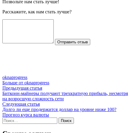
Позвольте нам стать лучше!
Расскажите, как нам стать лучше?
Отправить отзыв
oknaprogress
Больше от oknaprogress
Навигация
Предыдущая
Предыдущая статья
статья:
Биткоин-майнеры получают трехкратную прибыль, несмотря
по
на возросшую сложность сети
записям
Следующая
Следующая статья
статья:
Долго ли еще продержится доллар на уровне ниже 100?
Прогноз курса валюты
Найти: