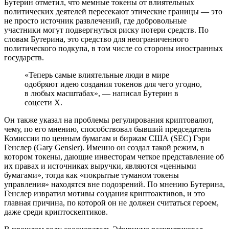
Бутерин отметил, что мемные токены от влиятельных
политических деятелей пересекают этические границы — это
не просто источник развлечений, где добровольные
участники могут подвергнуться риску потери средств. По
словам Бутерина, это средство для неограниченного
политического подкупа, в том числе со стороны иностранных
государств.
«Теперь самые влиятельные люди в мире
одобряют идею создания токенов для чего угодно,
в любых масштабах», — написал Бутерин в
соцсети Х.
Он также указал на проблемы регулирования криптовалют,
чему, по его мнению, способствовал бывший председатель
Комиссии по ценным бумагам и биржам США (SEC) Гэри
Генслер (Gary Gensler). Именно он создал такой режим, в
котором токены, дающие инвесторам четкое представление об
их правах и источниках выручки, являются «ценными
бумагами», тогда как «покрытые туманом токены
управления» находятся вне подозрений. По мнению Бутерина,
Генслер извратил мотивы создания криптоактивов, и это
главная причина, по которой он не должен считаться героем,
даже среди криптоскептиков.