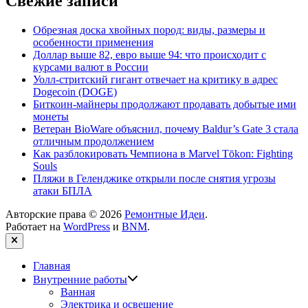
Свежие записи
Обрезная доска хвойных пород: виды, размеры и
особенности применения
Доллар выше 82, евро выше 94: что происходит с
курсами валют в России
Уолл-стритский гигант отвечает на критику в адрес
Dogecoin (DOGE)
Биткоин-майнеры продолжают продавать добытые ими
монеты
Ветеран BioWare объяснил, почему Baldur’s Gate 3 стала
отличным продолжением
Как разблокировать Чемпиона в Marvel Tōkon: Fighting
Souls
Пляжи в Геленджике открыли после снятия угрозы
атаки БПЛА
Авторские права © 2026
Ремонтные Идеи
.
Работает на
WordPress
и
BNM
.
Закрыть
Главная
Показать
Внутренние работы
подменю
Ванная
Электрика и освещение