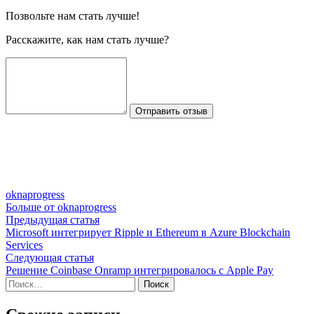
Позвольте нам стать лучше!
Расскажите, как нам стать лучше?
Отправить отзыв
oknaprogress
Больше от oknaprogress
Навигация
Предыдущая
Предыдущая статья
статья:
Microsoft интегрирует Ripple и Ethereum в Azure Blockchain
по
Services
записям
Следующая
Следующая статья
статья:
Решение Coinbase Onramp интегрировалось с Apple Pay
Найти: