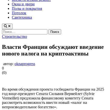
Окна и двери
Полы и покрытия
Потолок
Сантехника
Найти:
Опубликовано
Строительство
в
Власти Франции обсуждают введение
нового налога на криптоактивы
автор:
oknaprogress
0
(
0
)
Во время обсуждения проекта госбюджета Франции на 2025
год вице-президент Сената Сильвия Вермейлет (Sylvie
Vermeillet) предложила финансовому комитету Сената
рассмотреть возможность ввести новый «налог на
непроизводительное богатство».